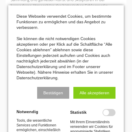
besonderen Atmosphäre des historischen Schlossparks.
Diese Webseite verwendet Cookies, um bestimmte
Joseph
Weiterlesen …
Funktionen zu ermöglichen und das Angebot zu
Beuys
verbessern.
und
17. September 2026 10:00–13:00
Schloss
Sie können die nicht notwendigen Cookies
Die Hinsbecker Schweiz
Moyland
akzeptieren oder per Klick auf die Schaltfläche “Alle
Cookies ablehnen” ablehnen sowie diese
Bei einer abwechslungsreichen Kulturwanderung durch die
Einstellungen jederzeit aufrufen und Cookies auch
„Hinsbecker Schweiz“ entdecken die Teilnehmer eindrucksvolle
nachträglich jederzeit abwählen (in der
Ausblicke, spannende Spuren regionaler Geschichte und eine
Datenschutzerklärung und im Footer unserer
reizvolle niederrheinische Landschaft.
Webseite). Nähere Hinweise erhalten Sie in unserer
Datenschutzerklärung.
Die
Weiterlesen …
Hinsbecker
Schweiz
Bestätigen
Alle akzeptieren
Seite 2 von 7
Zurück
1
2
3
4
5
6
7
Notwendig
Statistik
Vorwärts
Ende
Tools, die wesentliche
Mit Ihrem Einverständnis
Services und Funktionen
verwenden wir Cookies für
MEHR VERANSTALTUNGEN
ermöglichen, einschließlich
anonymisierte Statistiken