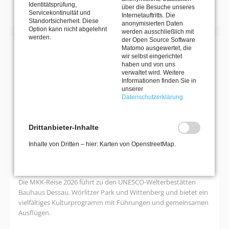
Identitätsprüfung,
über die Besuche unseres
Servicekontinuität und
Internetauftritts. Die
Standortsicherheit. Diese
anonymisierten Daten
Option kann nicht abgelehnt
werden ausschließlich mit
werden.
der Open Source Software
Matomo ausgewertet, die
MIT DEM MKK DEN HORIZONT ERWEITERN
wir selbst eingerichtet
haben und von uns
KULTURREISEN
verwaltet wird. Weitere
Informationen finden Sie in
unserer
Datenschutzerklärung.
27. September 2026–30. September 2026
Kultur- und Naturerlebnisreise nach
Drittanbieter-Inhalte
Dessau: Bauhaus, Gartenreich &
Inhalte von Dritten – hier: Karten von OpenstreetMap.
Luther
Die MKK-Reise 2026 führt zu den UNESCO-Welterbestätten
Bauhaus Dessau, Wörlitzer Park und Wittenberg und bietet ein
vielfältiges Kulturprogramm mit Führungen und gemeinsamen
Ausflügen.