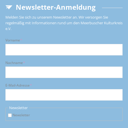
Newsletter-Anmeldung
Melden Sie sich zu unserem Newsletter an. Wir versorgen Sie
regelmäßig mit Informationen rund um den Meerbuscher Kulturkreis
e.V.
Pflichtfeld
Vorname
*
Pflichtfeld
Nachname
*
Pflichtfeld
E-Mail-Adresse
*
Newsletter
Newsletter