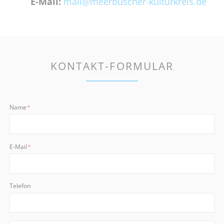
E-Mail:
mail@meerbuscher-kulturkreis.de
KONTAKT-FORMULAR
Pflichtfeld
Name
*
Pflichtfeld
E-Mail
*
Telefon