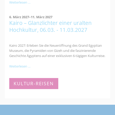
Kultur-
Weiterlesen …
und
Naturerlebnisreise
6. März 2027–11. März 2027
nach
Kairo – Glanzlichter einer uralten
Dessau:
Bauhaus,
Hochkultur, 06.03. - 11.03.2027
Gartenreich
&
Luther
Kairo 2027: Erleben Sie die Neueröffnung des Grand Egyptian
Museum, die Pyramiden von Gizeh und die faszinierende
Geschichte Ägyptens auf einer exklusiven 6-tägigen Kulturreise.
Kairo
Weiterlesen …
–
Glanzlichter
einer
KULTUR-REISEN
uralten
Hochkultur,
06.03.
-
11.03.2027