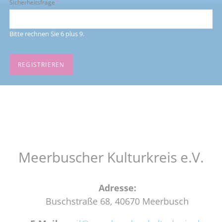
Pflichtfeld
Sicherheitsfrage
*
Bitte rechnen Sie 6 plus 9.
REGISTRIEREN
Meerbuscher Kulturkreis e.V.
Adresse:
Buschstraße 68, 40670 Meerbusch