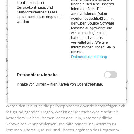
Identitätsprüfung,
über die Besuche unseres
Oberhausen beschäftigt sich mit einem der faszinierendsten
Servicekontinuität und
Internetauftritts. Die
Lebensräume unseres Planeten. Im Clemens-Sels-Museum geht es
Standortsicherheit. Diese
anonymisierten Daten
um die Frage, wie der Mensch Landschaften über Jahrhunderte
Option kann nicht abgelehnt
werden ausschließlich mit
werden.
verändert hat und wie sich unser Verständnis von Natur gewandelt
der Open Source Software
Matomo ausgewertet, die
hat. Wer lieber selbst unterwegs ist, kann die Hinsbecker Schweiz bei
wir selbst eingerichtet
einer Kulturwanderung entdecken. Dort verbinden sich
haben und von uns
Naturerlebnis, regionale Geschichte und interessante Einblicke in die
verwaltet wird. Weitere
Landschaft des Niederrheins.
Informationen finden Sie in
unserer
Datenschutzerklärung.
Menschen, Gedanken und Geschichten
Zum Meerbuscher Kulturkreis gehören seit jeher auch
Drittanbieter-Inhalte
Veranstaltungen, die zum Nachdenken anregen oder persönliche
Begegnungen ermöglichen. Beim Kulturstammtisch berichtet Wilfried
Inhalte von Dritten – hier: Karten von OpenstreetMap.
Pahlke aus seinem Alltag als evangelischer Pfarrer. Die gemeinsamen
Veranstaltungen mit der Evangelischen Kirchengemeinde greifen
Themen auf, die viele Menschen bewegen – etwa die Frage nach dem
Wesen der Zeit. Auch die philosophischen Abende beschäftigen sich
mit grundlegenden Fragen. Was ist der Mensch? Was macht ihn
besonders? Solche Themen laden dazu ein, unterschiedliche
Sichtweisen kennenzulernen und miteinander ins Gespräch zu
kommen. Literatur, Musik und Theater ergänzen das Programm.