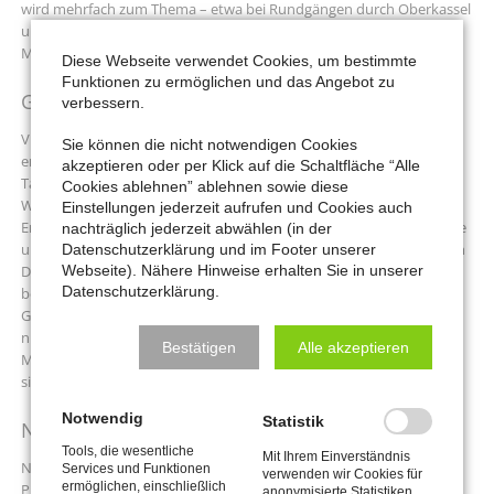
wird mehrfach zum Thema – etwa bei Rundgängen durch Oberkassel
und Flingern oder auf den Spuren der berühmten Düsseldorfer
Malerschule.
Diese Webseite verwendet Cookies, um bestimmte
Funktionen zu ermöglichen und das Angebot zu
Geschichte, die bis heute nachwirkt
verbessern.
Viele Veranstaltungen führen in die Vergangenheit und zeigen, wie
Sie können die nicht notwendigen Cookies
eng Geschichte mit unserer Gegenwart verbunden ist. Eine
akzeptieren oder per Klick auf die Schaltfläche “Alle
Tagesfahrt nach Aachen widmet sich Karl dem Großen und den
Cookies ablehnen” ablehnen sowie diese
Wurzeln Europas. Im Haus der Geschichte in Bonn wird die
Einstellungen jederzeit aufrufen und Cookies auch
Entwicklung Deutschlands seit 1945 anhand eindrucksvoller Objekte
nachträglich jederzeit abwählen (in der
und persönlicher Geschichten nachvollziehbar. Auch die Lesung von
Datenschutzerklärung und im Footer unserer
Webseite). Nähere Hinweise erhalten Sie in unserer
Dorothee Krings über die Gerresheimer Glashütte oder die
Datenschutzerklärung.
besondere Bustour „Von Meerbusch nach Meerbusch“ machen
Geschichte auf lebendige Weise erlebbar. Dabei richtet sich der Blick
nicht nur auf große historische Ereignisse, sondern auch auf die
Bestätigen
Alle akzeptieren
Menschen, die sie geprägt haben, und auf die Spuren, die bis heute
sichtbar geblieben sind.
Notwendig
Statistik
Natur, Umwelt und Landschaft
Tools, die wesentliche
Mit Ihrem Einverständnis
Natur und Umwelt bilden einen weiteren Schwerpunkt des
Services und Funktionen
verwenden wir Cookies für
ermöglichen, einschließlich
Programms. Die Ausstellung „Mythos Wald“ im Gasometer
anonymisierte Statistiken