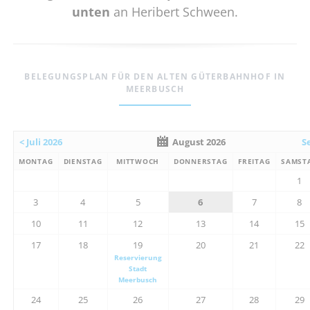
unten
an Heribert Schween.
BELEGUNGSPLAN FÜR DEN ALTEN GÜTERBAHNHOF IN
MEERBUSCH
< Juli 2026
August 2026
S
MONTAG
DIENSTAG
MITTWOCH
DONNERSTAG
FREITAG
SAMST
1
3
4
5
6
7
8
10
11
12
13
14
15
17
18
19
20
21
22
Reservierung
Stadt
Meerbusch
24
25
26
27
28
29