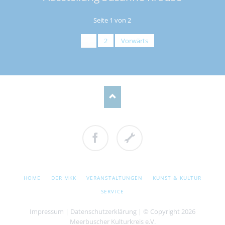
Seite 1 von 2
1
2
Vorwärts
Facebook
Cookie
Einstellungen
NAVIGATION
HOME
DER MKK
VERANSTALTUNGEN
KUNST & KULTUR
ÜBERSPRINGEN
SERVICE
Impressum
|
Datenschutzerklärung
| © Copyright 2026
Meerbuscher Kulturkreis e.V.