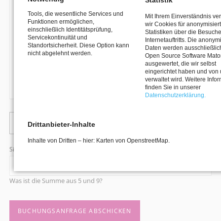
Statistik
Tools, die wesentliche Services und
Mit Ihrem Einverständnis v
Funktionen ermöglichen,
wir Cookies für anonymisier
einschließlich Identitätsprüfung,
Statistiken über die Besuch
Servicekontinuität und
Internetauftritts. Die anonym
Standortsicherheit. Diese Option kann
Daten werden ausschließlich
nicht abgelehnt werden.
Open Source Software Mat
ausgewertet, die wir selbst
eingerichtet haben und von
verwaltet wird. Weitere Info
finden Sie in unserer
Datenschutzerklärung.
Pflichtfeld
Dies ist nur eine Anfrage
*
Mir ist bewusst, dass meine Terminabfrage noch bestätigt werden muss
Drittanbieter-Inhalte
Inhalte von Dritten – hier: Karten von OpenstreetMap.
Pflichtfeld
Sicherheitsfrage
*
Was ist die Summe aus 5 und 9?
BUCHUNGSANFRAGE ABSCHICKEN