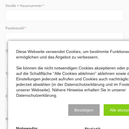
Pflichtfeld
Straße + Hausnummer
*
Pflichtfeld
Postleitzahl
*
Pflichtfeld
Ort
*
Diese Webseite verwendet Cookies, um bestimmte Funktione
ermöglichen und das Angebot zu verbessern.
Sie können die nicht notwendigen Cookies akzeptieren oder pe
Pflichtfeld
auf die Schaltfläche “Alle Cookies ablehnen” ablehnen sowie 
Telefonnummer
*
Einstellungen jederzeit aufrufen und Cookies auch nachträgli
jederzeit abwählen (in der Datenschutzerklärung und im Foot
unserer Webseite). Nähere Hinweise erhalten Sie in unserer
Datenschutzerklärung.
Pflichtfeld
E-Mail
*
Bestätigen
Alle akzep
Ihre Nachricht
Notwendig