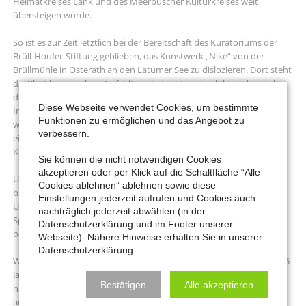
Heimatkreises Lank und des Meerbuscher Kulturkreises weit
übersteigen würde.
So ist es zur Zeit letztlich bei der Bereitschaft des Kuratoriums der
Brüll-Houfer-Stiftung geblieben, das Kunstwerk „Nike“ von der
Brüllmühle in Osterath an den Latumer See zu dislozieren. Dort steht
die Plastik inzwischen. Es fehlt noch das Hinweisschild und – wie bei
der Plastik „Phoibos“ - ein Bild mit einem QR-Code, mit dessen Hilfe
Diese Webseite verwendet Cookies, um bestimmte
Informationen auf das Kunstwerk und seinen Künstler vermittelt
Funktionen zu ermöglichen und das Angebot zu
werden. Inzwischen mussten wir einen Hohlraum am „Phoibos“ mit
verbessern.
einem Stahlblech verschließen lassen, weil einige Hundebesitzer die
Kotbeutel in diesen Hohlraum geworfen hatten.
Sie können die nicht notwendigen Cookies
akzeptieren oder per Klick auf die Schaltfläche “Alle
Unsere großen Träume vom Kunstpfad Latumer See konnten wir
Cookies ablehnen” ablehnen sowie diese
bisher nicht verwirklichen. Aber es geht in kleinen Schritten voran.
Einstellungen jederzeit aufrufen und Cookies auch
Unterstützung haben wir immer wieder durch Spenden der
nachträglich jederzeit abwählen (in der
Sparkasse Neuss erfahren; dafür möchten wir uns ganz herzlich
Datenschutzerklärung und im Footer unserer
bedanken.
Webseite). Nähere Hinweise erhalten Sie in unserer
Datenschutzerklärung.
Wir möchten uns auch bei Ihnen für Ihr Engagement in den letzten 6
Jahren sehr herzlich bedanken. Wir hoffen sehr, dass wir in den
Bestätigen
Alle akzeptieren
nächsten Jahren noch dieses oder jenes Kunstwerk am Latumer See
aufstellen können. Wir rechnen dann erneut mit Ihrem Einsatz.