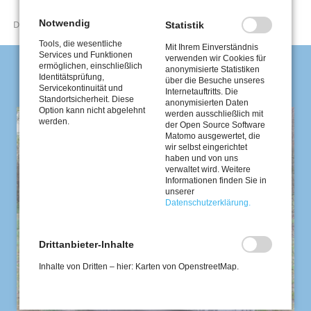
Notwendig
D
r. Lothar Beseler
Statistik
Tools, die wesentliche
Mit Ihrem Einverständnis
Services und Funktionen
verwenden wir Cookies für
ermöglichen, einschließlich
Kunstwerke am Latumer See
anonymisierte Statistiken
Identitätsprüfung,
über die Besuche unseres
Servicekontinuität und
Internetauftritts. Die
Standortsicherheit. Diese
anonymisierten Daten
Option kann nicht abgelehnt
werden ausschließlich mit
werden.
der Open Source Software
Matomo ausgewertet, die
wir selbst eingerichtet
haben und von uns
verwaltet wird. Weitere
Informationen finden Sie in
unserer
Datenschutzerklärung.
Drittanbieter-Inhalte
Inhalte von Dritten – hier: Karten von OpenstreetMap.