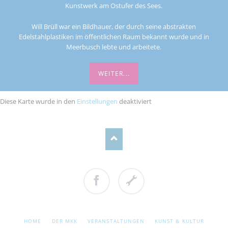
Kunstwerk am Ostufer des Sees.
Will Brüll war ein Bildhauer, der durch seine abstrakten
Edelstahlplastiken im öffentlichen Raum bekannt wurde und in
Meerbusch lebte und arbeitete.
WEITER...
Diese Karte wurde in den
Einstellungen
deaktiviert
Facebook
Cookie
Einstellungen
NAVIGATION
HOME
DER MKK
VERANSTALTUNGEN
KUNST & KULTUR
ÜBERSPRINGEN