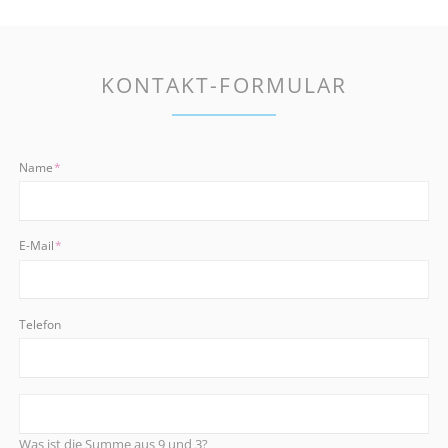
KONTAKT-FORMULAR
Pflichtfeld
Name
*
Pflichtfeld
E-Mail
*
Telefon
Was ist die Summe aus 9 und 3?