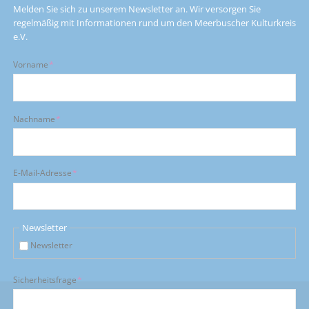
Melden Sie sich zu unserem Newsletter an. Wir versorgen Sie
regelmäßig mit Informationen rund um den Meerbuscher Kulturkreis
e.V.
Pflichtfeld
Vorname
*
Pflichtfeld
Nachname
*
Pflichtfeld
E-Mail-Adresse
*
Newsletter
Newsletter
Pflichtfeld
Sicherheitsfrage
*