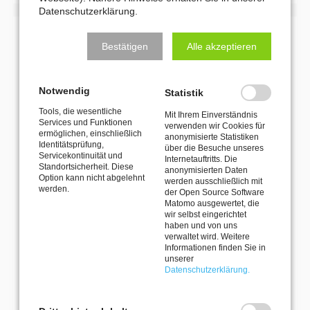
Datenschutzerklärung.
MIT DEM MKK DEN HORIZONT ERWEITERN
Bestätigen
Alle akzeptieren
KULTURREISEN
Notwendig
Statistik
Tools, die wesentliche
Mit Ihrem Einverständnis
27. September 2026–30. September 2026
Services und Funktionen
verwenden wir Cookies für
Kultur- und Naturerlebnisreise nach
ermöglichen, einschließlich
anonymisierte Statistiken
Identitätsprüfung,
Dessau: Bauhaus, Gartenreich &
über die Besuche unseres
Servicekontinuität und
Internetauftritts. Die
Luther
Standortsicherheit. Diese
anonymisierten Daten
Option kann nicht abgelehnt
werden ausschließlich mit
werden.
der Open Source Software
Matomo ausgewertet, die
Die MKK-Reise 2026 führt zu den UNESCO-Welterbestätten
wir selbst eingerichtet
haben und von uns
Bauhaus Dessau, Wörlitzer Park und Wittenberg und bietet ein
verwaltet wird. Weitere
vielfältiges Kulturprogramm mit Führungen und gemeinsamen
Informationen finden Sie in
Ausflügen.
unserer
Datenschutzerklärung.
Kultur-
Weiterlesen …
und