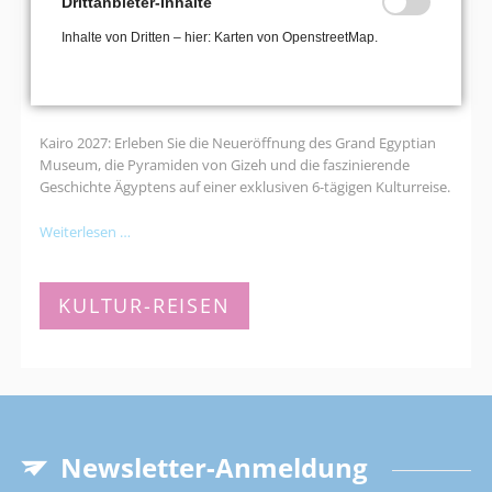
Naturerlebnisreise
Drittanbieter-Inhalte
6. März 2027–11. März 2027
nach
Inhalte von Dritten – hier: Karten von OpenstreetMap.
Kairo – Glanzlichter einer uralten
Dessau:
Bauhaus,
Hochkultur, 06.03. - 11.03.2027
Gartenreich
&
Luther
Kairo 2027: Erleben Sie die Neueröffnung des Grand Egyptian
Museum, die Pyramiden von Gizeh und die faszinierende
Geschichte Ägyptens auf einer exklusiven 6-tägigen Kulturreise.
Kairo
Weiterlesen …
–
Glanzlichter
einer
KULTUR-REISEN
uralten
Hochkultur,
06.03.
-
11.03.2027
Newsletter-Anmeldung