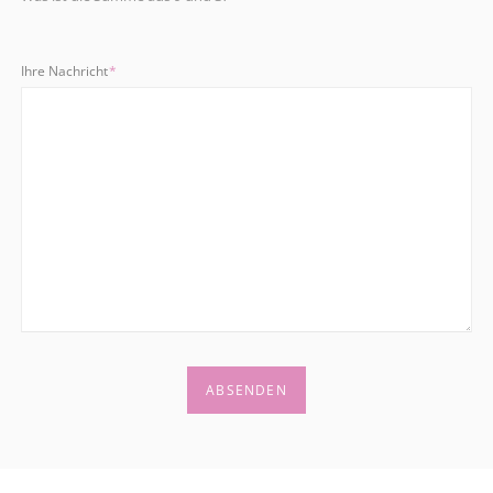
Pflichtfeld
Ihre Nachricht
*
ABSENDEN