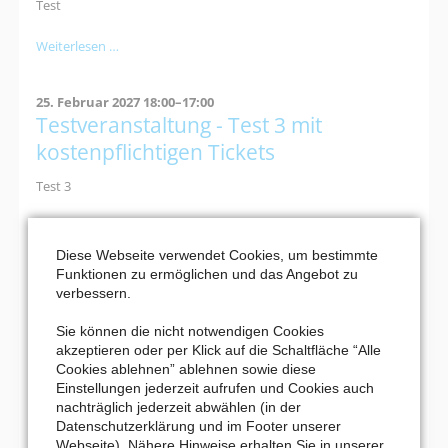
Test
Testveranstaltung
Weiterlesen …
-
Test
25. Februar 2027 18:00–17:00
Ticketshop
Testveranstaltung - Test 3 mit
mit
kostenpflichtigen
kostenpflichtigen Tickets
Tickets
Test 3
Testveranstaltung
Weiterlesen …
-
Diese Webseite verwendet Cookies, um bestimmte
Test
Funktionen zu ermöglichen und das Angebot zu
Seite 7 von 7
3
verbessern.
mit
Anfang
Zurück
1
2
3
4
5
6
kostenpflichtigen
Sie können die nicht notwendigen Cookies
7
Tickets
akzeptieren oder per Klick auf die Schaltfläche “Alle
Cookies ablehnen” ablehnen sowie diese
Einstellungen jederzeit aufrufen und Cookies auch
MEHR VERANSTALTUNGEN
nachträglich jederzeit abwählen (in der
Datenschutzerklärung und im Footer unserer
Webseite). Nähere Hinweise erhalten Sie in unserer