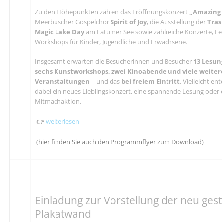
Zu den Höhepunkten zählen das Eröffnungskonzert
„Amazing 
Meerbuscher Gospelchor
Spirit of Joy
, die Ausstellung der
Tras
Magic Lake Day
am Latumer See sowie zahlreiche Konzerte, L
Workshops für Kinder, Jugendliche und Erwachsene.
Insgesamt erwarten die Besucherinnen und Besucher
13 Lesun
sechs Kunstworkshops, zwei Kinoabende und viele weiter
Veranstaltungen
– und das
bei freiem Eintritt
. Vielleicht e
dabei ein neues Lieblingskonzert, eine spannende Lesung oder 
Mitmachaktion.
👉
weiterlesen
(hier finden Sie auch den Programmflyer zum Download)
Einladung zur Vorstellung der neu gest
Plakatwand