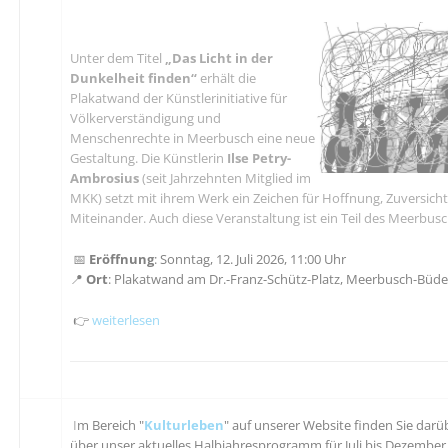
Unter dem Titel
„Das Licht in der
Dunkelheit finden“
erhält die
Plakatwand der Künstlerinitiative für
Völkerverständigung und
Menschenrechte in Meerbusch eine neue
Gestaltung. Die Künstlerin
Ilse Petry-
Ambrosius
(seit Jahrzehnten Mitglied im
MKK) setzt mit ihrem Werk ein Zeichen für Hoffnung, Zuversicht 
Miteinander. Auch diese Veranstaltung ist ein Teil des Meerbu
📅
Eröffnung
: Sonntag, 12. Juli 2026, 11:00 Uhr
📍
Ort
: Plakatwand am Dr.-Franz-Schütz-Platz, Meerbusch-Büde
👉
weiterlesen
I
m Bereich "
Kulturleben
" auf unserer Website finden Sie darü
über unser aktuelles Halbjahresprogramm für Juli bis Dezember