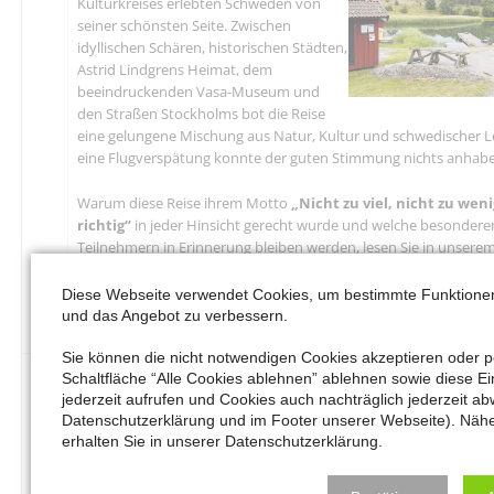
Kulturkreises erlebten Schweden von
seiner schönsten Seite. Zwischen
idyllischen Schären, historischen Städten,
Astrid Lindgrens Heimat, dem
beeindruckenden Vasa-Museum und
den Straßen Stockholms bot die Reise
eine gelungene Mischung aus Natur, Kultur und schwedischer L
eine Flugverspätung konnte der guten Stimmung nichts anhab
Warum diese Reise ihrem Motto
„Nicht zu viel, nicht zu wen
richtig“
in jeder Hinsicht gerecht wurde und welche besonde
Teilnehmern in Erinnerung bleiben werden, lesen Sie in unsere
Reisebericht.
Diese Webseite verwendet Cookies, um bestimmte Funktione
👉
weiterlesen
und das Angebot zu verbessern.
Sie können die nicht notwendigen Cookies akzeptieren oder pe
Schaltfläche “Alle Cookies ablehnen” ablehnen sowie diese Ei
jederzeit aufrufen und Cookies auch nachträglich jederzeit ab
Datenschutzerklärung und im Footer unserer Webseite). Näh
Der Meerbuscher KunstSommer starte
erhalten Sie in unserer Datenschutzerklärung.
In diesem Sommer feiert ein neues