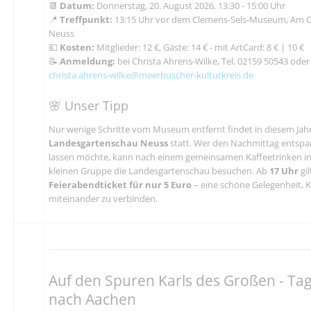
📆
Datum:
Donnerstag, 20. August 2026, 13:30 - 15:00 Uhr
📍
Treffpunkt:
13:15 Uhr vor dem Clemens-Sels-Museum, Am O
Neuss
💶
Kosten:
Mitglieder: 12 €, Gäste: 14 € - mit ArtCard: 8 € | 10 €
📝
Anmeldung:
bei Christa Ahrens-Wilke, Tel. 02159 50543 oder
christa.ahrens-wilke@meerbuscher-kulturkreis.de
🌸 Unser Tipp
Nur wenige Schritte vom Museum entfernt findet in diesem Jahr
Landesgartenschau Neuss
statt. Wer den Nachmittag entspa
lassen möchte, kann nach einem gemeinsamen Kaffeetrinken indi
kleinen Gruppe die Landesgartenschau besuchen. Ab
17 Uhr
gil
Feierabendticket für nur 5 Euro
– eine schöne Gelegenheit, 
miteinander zu verbinden.
Auf den Spuren Karls des Großen - Ta
nach Aachen