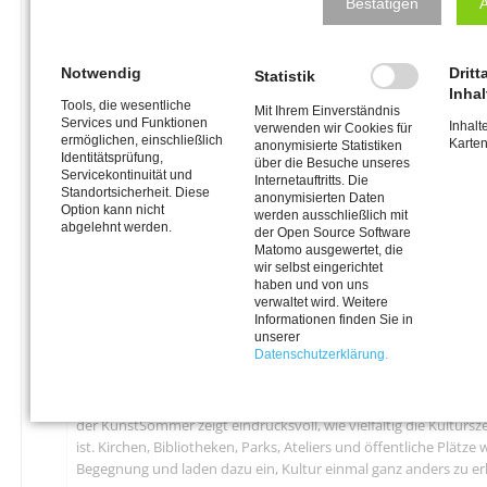
Bestätigen
A
Kulturformat Premiere: Vom
12. Juli bis
6. September
lädt der
Meerbuscher
KunstSommer
dazu ein, Kunst und
Notwendig
Dritt
Kultur an den unterschiedlichsten Orten
Statistik
Inhal
unserer Stadt zu erleben. Als
Sponsor
Tools, die wesentliche
Mit Ihrem Einverständnis
freut sich der
Meerbuscher
Services und Funktionen
Inhalte
verwenden wir Cookies für
Kulturkreis
, dieses besondere Projekt
ermöglichen, einschließlich
Karte
anonymisierte Statistiken
Identitätsprüfung,
zu unterstützen und damit einen Beitrag
über die Besuche unseres
Servicekontinuität und
Internetauftritts. Die
zu einem lebendigen kulturellen Leben in
Standortsicherheit. Diese
anonymisierten Daten
Meerbusch zu leisten.
Option kann nicht
werden ausschließlich mit
abgelehnt werden.
der Open Source Software
Außerdem sind wir mit der literarisch-
Matomo ausgewertet, die
wir selbst eingerichtet
musikalischen Veranstaltung "Zeit - die
haben und von uns
große Unbekannte" am 30. August, 17:00
verwaltet wird. Weitere
Uhr, in der evangelischen
Informationen finden Sie in
Versöhnungskirche in Strümp aktiv am
unserer
Datenschutzerklärung.
Meerbuscher KunstSommer beteiligt.
Ob Musik, Literatur, Ausstellungen, Workshops oder kreative 
der KunstSommer zeigt eindrucksvoll, wie vielfältig die Kulturs
ist. Kirchen, Bibliotheken, Parks, Ateliers und öffentliche Plätz
Begegnung und laden dazu ein, Kultur einmal ganz anders zu er