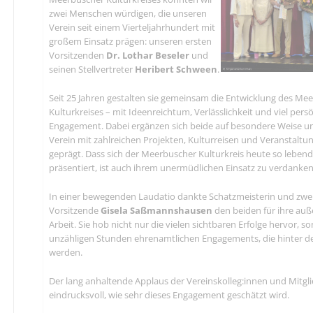
zwei Menschen würdigen, die unseren
Verein seit einem Vierteljahrhundert mit
großem Einsatz prägen: unseren ersten
Vorsitzenden
Dr. Lothar Beseler
und
seinen Stellvertreter
Heribert Schween
.
Seit 25 Jahren gestalten sie gemeinsam die Entwicklung des Me
Kulturkreises – mit Ideenreichtum, Verlässlichkeit und viel per
Engagement. Dabei ergänzen sich beide auf besondere Weise 
Verein mit zahlreichen Projekten, Kulturreisen und Veranstaltu
geprägt. Dass sich der Meerbuscher Kulturkreis heute so lebend
präsentiert, ist auch ihrem unermüdlichen Einsatz zu verdanken
In einer bewegenden Laudatio dankte Schatzmeisterin und zwei
Vorsitzende
Gisela Saßmannshausen
den beiden für ihre au
Arbeit. Sie hob nicht nur die vielen sichtbaren Erfolge hervor, s
unzähligen Stunden ehrenamtlichen Engagements, die hinter den
werden.
Der lang anhaltende Applaus der Vereinskolleg:innen und Mitgli
eindrucksvoll, wie sehr dieses Engagement geschätzt wird.