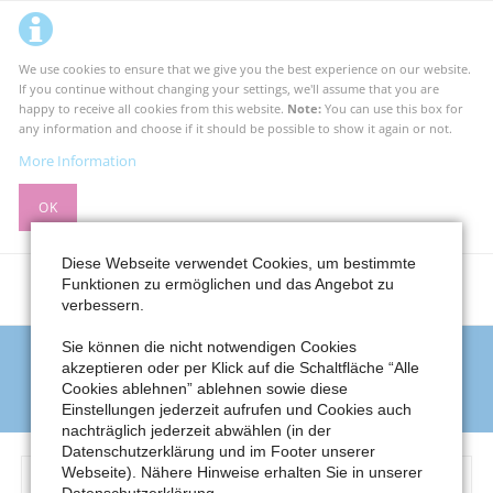
We use cookies to ensure that we give you the best experience on our website.
If you continue without changing your settings, we'll assume that you are
happy to receive all cookies from this website.
Note:
You can use this box for
any information and choose if it should be possible to show it again or not.
More Information
OK
Diese Webseite verwendet Cookies, um bestimmte
Funktionen zu ermöglichen und das Angebot zu
verbessern.
Sie können die nicht notwendigen Cookies
Newsletter Abbestellen
akzeptieren oder per Klick auf die Schaltfläche “Alle
Cookies ablehnen” ablehnen sowie diese
Meerbuscher Kulturkreis e.V. – MKK
Newsletter Abbestellen
Einstellungen jederzeit aufrufen und Cookies auch
nachträglich jederzeit abwählen (in der
Datenschutzerklärung und im Footer unserer
E-
Webseite). Nähere Hinweise erhalten Sie in unserer
Mail-
Datenschutzerklärung.