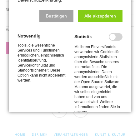
Adresse
Pflichtfeld
Sicherheitsfrage
*
Bestätigen
Alle akzeptieren
Was ist die Summe aus 1 und 6?
Notwendig
Statistik
Tools, die wesentliche
Mit Ihrem Einverständnis
KÜNDIGEN
Services und Funktionen
verwenden wir Cookies für
ermöglichen, einschließlich
anonymisierte Statistiken
Identitätsprüfung,
über die Besuche unseres
Servicekontinuität und
Internetauftritts. Die
Standortsicherheit. Diese
anonymisierten Daten
Option kann nicht abgelehnt
werden ausschließlich mit
werden.
der Open Source Software
Matomo ausgewertet, die
wir selbst eingerichtet
haben und von uns
verwaltet wird. Weitere
Informationen finden Sie in
unserer
Datenschutzerklärung.
Facebook
Cookie
Einstellungen
NAVIGATION
HOME
DER MKK
VERANSTALTUNGEN
KUNST & KULTUR
Drittanbieter-Inhalte
ÜBERSPRINGEN