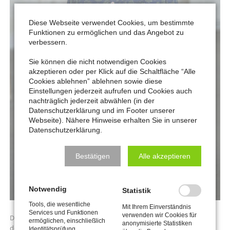
Diese Webseite verwendet Cookies, um bestimmte
Funktionen zu ermöglichen und das Angebot zu
verbessern.
Sie können die nicht notwendigen Cookies
akzeptieren oder per Klick auf die Schaltfläche “Alle
Cookies ablehnen” ablehnen sowie diese
Einstellungen jederzeit aufrufen und Cookies auch
nachträglich jederzeit abwählen (in der
Datenschutzerklärung und im Footer unserer
Webseite). Nähere Hinweise erhalten Sie in unserer
Datenschutzerklärung.
Bestätigen
Alle akzeptieren
Notwendig
Statistik
Tools, die wesentliche
Mit Ihrem Einverständnis
Services und Funktionen
verwenden wir Cookies für
Der gebürtige Niederländer und Holländer Jos Coenen kam Anfang
ermöglichen, einschließlich
anonymisierte Statistiken
der 1970er Jahre nach Deutschland und blickt auf ein bewegtes
Identitätsprüfung,