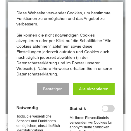
Diese Webseite verwendet Cookies, um bestimmte
Funktionen zu ermöglichen und das Angebot zu
verbessern.
Sie können die nicht notwendigen Cookies
akzeptieren oder per Klick auf die Schaltfläche “Alle
Cookies ablehnen” ablehnen sowie diese
Einstellungen jederzeit aufrufen und Cookies auch
nachträglich jederzeit abwählen (in der
Datenschutzerklärung und im Footer unserer
Webseite). Nähere Hinweise erhalten Sie in unserer
Datenschutzerklärung.
Bestätigen
Alle akzeptieren
Notwendig
Statistik
Tools, die wesentliche
Mit Ihrem Einverständnis
Services und Funktionen
verwenden wir Cookies für
Der gebürtige Niederländer und Holländer Jos Coenen kam Anfang
ermöglichen, einschließlich
anonymisierte Statistiken
der 1970er Jahre nach Deutschland und blickt auf ein bewegtes
Identitätsprüfung,