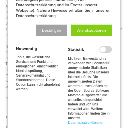
Datenschutzerklärung und im Footer unserer
At vero eos et accusamus et iusto odio dignissimos ducimus qui
Webseite). Nähere Hinweise erhalten Sie in unserer
blanditiis praesentium voluptatum deleniti atque corrupti quos
Datenschutzerklärung.
dolores et quas molestias excepturi sint occaecati cupiditate non
provident,
similique sunt in culpa
qui officia deserunt mollitia
animi, id est laborum et dolorum fuga. Et harum quidem rerum facilis
Bestätigen
Alle akzeptieren
est et expedita distinctio.
Nam libero tempore, cum soluta nobis est eligendi optio cumque
Notwendig
Statistik
nihil impedit quo minus id quod maxime placeat facere possimus,
omnis voluptas assumenda est, omnis dolor repellendus.
Tools, die wesentliche
Mit Ihrem Einverständnis
Services und Funktionen
Temporibus autem
quibusdam et aut
officiis debitis
aut rerum
verwenden wir Cookies für
ermöglichen, einschließlich
anonymisierte Statistiken
necessitatibus saepe eveniet ut et voluptates repudiandae sint et
Identitätsprüfung,
über die Besuche unseres
molestiae non recusandae. Itaque earum rerum hic tenetur a
Servicekontinuität und
Internetauftritts. Die
sapiente delectus, ut aut reiciendis voluptatibus maiores alias
Standortsicherheit. Diese
anonymisierten Daten
Option kann nicht abgelehnt
consequatur aut perferendis doloribus asperiores repellat.
werden ausschließlich mit
werden.
der Open Source Software
Matomo ausgewertet, die
Zuletzt aktualisiert am 28. März 2024 von Frank Ahlert.
wir selbst eingerichtet
haben und von uns
verwaltet wird. Weitere
Informationen finden Sie in
Navigation
Förderung
unserer
überspringen
Datenschutzerklärung.
Antrag auf Förderung durch den MKK