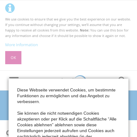
We use cookies to ensure that we give you the best experience on our website.
If you continue without changing your settings, we'll assume that you are
happy to receive all cookies from this website.
Note:
You can use this box for
any information and choose if it should be possible to show it again or not.
More Information
OK
Diese Webseite verwendet Cookies, um bestimmte
Funktionen zu ermöglichen und das Angebot zu
FAQ Detail
verbessern.
Meerbuscher Kulturkreis e.V. – MKK
FAQ List
FAQ Detail
Sie können die nicht notwendigen Cookies
akzeptieren oder per Klick auf die Schaltfläche “Alle
Cookies ablehnen” ablehnen sowie diese
Can I easily update my website?
Einstellungen jederzeit aufrufen und Cookies auch
nachträglich jederzeit abwählen (in der