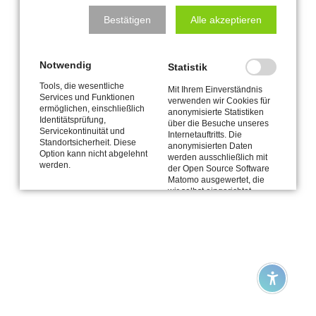
Bestätigen
Alle akzeptieren
Notwendig
Statistik
Tools, die wesentliche
Mit Ihrem Einverständnis
Services und Funktionen
verwenden wir Cookies für
ermöglichen, einschließlich
anonymisierte Statistiken
Identitätsprüfung,
über die Besuche unseres
Servicekontinuität und
Internetauftritts. Die
Standortsicherheit. Diese
anonymisierten Daten
Option kann nicht abgelehnt
werden ausschließlich mit
werden.
der Open Source Software
Matomo ausgewertet, die
wir selbst eingerichtet
haben und von uns
verwaltet wird. Weitere
Informationen finden Sie in
unserer
Datenschutzerklärung.
Drittanbieter-Inhalte
Inhalte von Dritten – hier: Karten von OpenstreetMap.