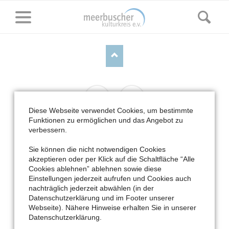
Diese Webseite verwendet Cookies, um bestimmte
Facebook
Cookie
Funktionen zu ermöglichen und das Angebot zu
Einstellungen
verbessern.
NAVIGATION
HOME
DER MKK
VERANSTALTUNGEN
KUNST & KULTUR
ÜBERSPRINGEN
Sie können die nicht notwendigen Cookies
SERVICE
akzeptieren oder per Klick auf die Schaltfläche “Alle
Cookies ablehnen” ablehnen sowie diese
Impressum
|
Datenschutzerklärung
| © Copyright 2026
Einstellungen jederzeit aufrufen und Cookies auch
Meerbuscher Kulturkreis e.V.
nachträglich jederzeit abwählen (in der
Datenschutzerklärung und im Footer unserer
Webseite). Nähere Hinweise erhalten Sie in unserer
Datenschutzerklärung.