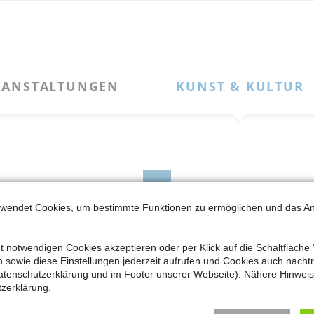
Navigation
KUNST & KULTUR
SERVICE
überspringen
Kulturleben
Kontakt zum MKK
Kunstpfad Latumer See
Newsletter-Anmeldung
Kunstpfad Latumer See – „Phoibos“
Newsletter-Archiv
Kunstpfad Latumer See – „Große Flügelform: NIKE“
Alter Güterbahnhof
Kooperationen + Kulturvereine
Mitglied werden
rwendet Cookies, um bestimmte Funktionen zu ermöglichen und das A
Impressum
t notwendigen Cookies akzeptieren oder per Klick auf die Schaltfläche 
Datenschutzerklärung
sowie diese Einstellungen jederzeit aufrufen und Cookies auch nachträ
atenschutzerklärung und im Footer unserer Webseite). Nähere Hinweise
Facebook
Cookie
zerklärung.
Einstellungen