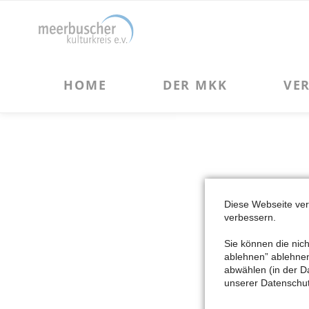
HOME
DER MKK
VERANSTALTUNGEN
Über uns
Kulturveranstaltungen
Vorstand und Beirat des MKK
Kulturreisen
Förderprojekte des MKK
Vereinsgeschichte
Chronik des MKK
Diese Webseite ve
verbessern.
Satzung des MKK
Sie können die nich
ablehnen” ablehnen 
abwählen (in der D
unserer Datenschut
NAVIGATION