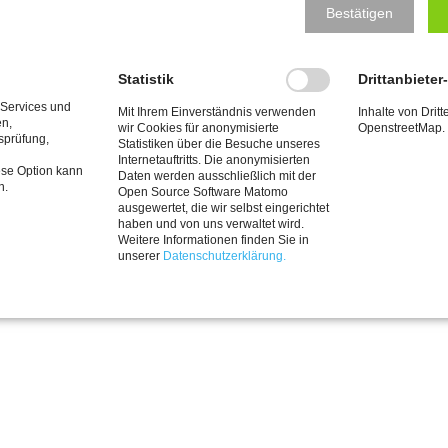
DER MKK
VERANSTALTUNGEN
KUNST & KULTUR
Bestätigen
EN
um
|
Datenschutzerklärung
| © Copyright 2026 Meerbuscher Kultur
Statistik
Drittanbieter
 Services und
Mit Ihrem Einverständnis verwenden
Inhalte von Dritt
en,
wir Cookies für anonymisierte
OpenstreetMap.
tsprüfung,
Statistiken über die Besuche unseres
Internetauftritts. Die anonymisierten
ese Option kann
Daten werden ausschließlich mit der
n.
Open Source Software Matomo
ausgewertet, die wir selbst eingerichtet
haben und von uns verwaltet wird.
Weitere Informationen finden Sie in
unserer
Datenschutzerklärung.