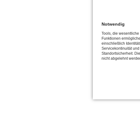
HOME
ÜBERSPRING
Impress
Notwendig
Tools, die wesentliche
Funktionen ermöglich
einschließlich Identitä
Servicekontinuität und
Standortsicherheit. Di
nicht abgelehnt werde