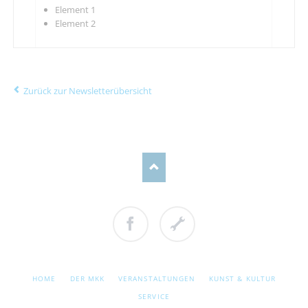
Element 1
Element 2
Zurück zur Newsletterübersicht
Facebook
Cookie
Einstellungen
NAVIGATION
HOME
DER MKK
VERANSTALTUNGEN
KUNST & KULTUR
ÜBERSPRINGEN
SERVICE