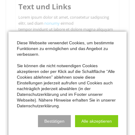
Text und Links
Lorem ipsum dolor sit amet, consetetur sadipscing
elitr, sed diam
nonumy
eirmod
tempor invidunt ut labore et dolore magna aliquyam
Stet clita kasd gubergren, no sea takimata sanctus est
Diese Webseite verwendet Cookies, um bestimmte
Lorem ipsum dolor sit amet.
Funktionen zu ermöglichen und das Angebot zu
Lorem ipsum dolor sit amet, consetetur sadipscing
verbessern.
elitr, sed diam
Sie können die nicht notwendigen Cookies
akzeptieren oder per Klick auf die Schaltfläche “Alle
Bilder
Cookies ablehnen” ablehnen sowie diese
Einstellungen jederzeit aufrufen und Cookies auch
Lorem ipsum dolor sit amet, consetetur sadipscing
nachträglich jederzeit abwählen (in der
elitr, sed diam nonumy eirmod tempor invidunt ut
Datenschutzerklärung und im Footer unserer
labore et dolore magna aliquyam erat, sed diam
Webseite). Nähere Hinweise erhalten Sie in unserer
voluptua.
At vero
Datenschutzerklärung.
eos et accusam et
justo duo dolores et
Bestätigen
Alle akzeptieren
ea rebum. Stet clita
kasd gubergren, no
sea takimata sanctus