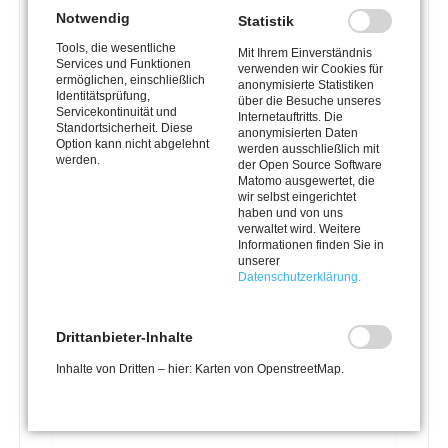
est Lorem ipsum
Notwendig
Statistik
dolor sit amet.
Tools, die wesentliche
Mit Ihrem Einverständnis
Lorem ipsum dolor sit amet, consetetur sadipscing
Services und Funktionen
verwenden wir Cookies für
elitr, sed diam nonumy eirmod tempor invidunt ut
ermöglichen, einschließlich
anonymisierte Statistiken
labore et dolore magna aliquyam erat, sed diam
Identitätsprüfung,
über die Besuche unseres
Servicekontinuität und
voluptua. At vero eos et accusam et justo duo dolores
Internetauftritts. Die
Standortsicherheit. Diese
anonymisierten Daten
et ea rebum. Stet clita kasd gubergren, no sea
Option kann nicht abgelehnt
werden ausschließlich mit
takimata sanctus est Lorem ipsum dolor sit amet.
werden.
der Open Source Software
Matomo ausgewertet, die
Tabellen
wir selbst eingerichtet
haben und von uns
verwaltet wird. Weitere
Informationen finden Sie in
Spalte 1
Spalte 2
unserer
Lorem
Ipsum
Datenschutzerklärung.
dolor
sit
Drittanbieter-Inhalte
Listen
Inhalte von Dritten – hier: Karten von OpenstreetMap.
Element 1
Element 2