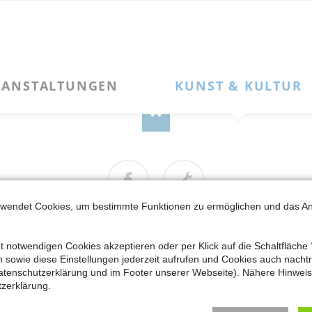
Navigation
KUNST & KULTUR
SERVICE
überspringen
Kulturleben
Kontakt zum MKK
Kunstpfad Latumer See
Newsletter-Anmeldung
Kunstpfad Latumer See – „Phoibos“
Newsletter-Archiv
Kunstpfad Latumer See – „Große Flügelform: NIKE“
Alter Güterbahnhof
Kooperationen + Kulturvereine
Mitglied werden
rwendet Cookies, um bestimmte Funktionen zu ermöglichen und das A
Facebook
Cookie
Einstellungen
Impressum
t notwendigen Cookies akzeptieren oder per Klick auf die Schaltfläche 
DER MKK
VERANSTALTUNGEN
KUNST & KULTUR
EN
Datenschutzerklärung
sowie diese Einstellungen jederzeit aufrufen und Cookies auch nachträ
um
|
Datenschutzerklärung
| © Copyright 2026 Meerbuscher Kultur
atenschutzerklärung und im Footer unserer Webseite). Nähere Hinweise
zerklärung.