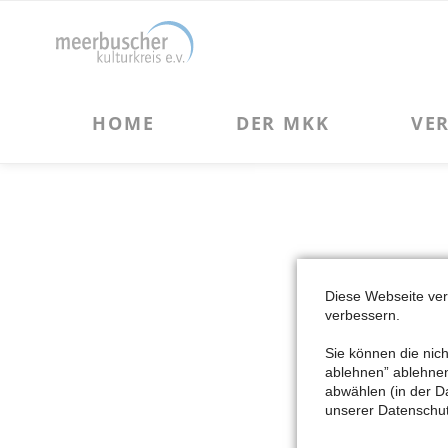
HOME
DER MKK
VERANSTALTUNGEN
Über uns
Kulturveranstaltungen
Vorstand und Beirat des MKK
Kulturreisen
Förderprojekte des MKK
Vereinsgeschichte
Chronik des MKK
Diese Webseite ve
verbessern.
Satzung des MKK
NAVIGATION
Sie können die nich
HOME
ÜBERSPRING
ablehnen” ablehnen 
Impress
abwählen (in der D
unserer Datenschut