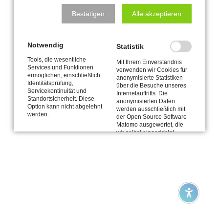
Bestätigen
Alle akzeptieren
Impressum
|
Datenschutzerklärung
| © Copyright 2026
Meerbuscher Kulturkreis e.V.
Notwendig
Statistik
Tools, die wesentliche
Mit Ihrem Einverständnis
Services und Funktionen
verwenden wir Cookies für
ermöglichen, einschließlich
anonymisierte Statistiken
Identitätsprüfung,
über die Besuche unseres
Servicekontinuität und
Internetauftritts. Die
Standortsicherheit. Diese
anonymisierten Daten
Option kann nicht abgelehnt
werden ausschließlich mit
werden.
der Open Source Software
Matomo ausgewertet, die
wir selbst eingerichtet
haben und von uns
verwaltet wird. Weitere
Informationen finden Sie in
unserer
Datenschutzerklärung.
Drittanbieter-Inhalte
Inhalte von Dritten – hier: Karten von OpenstreetMap.