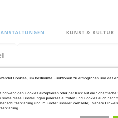
Navigation
KUNST & KULTUR
SERVICE
überspringen
Kulturleben
Kontakt zum MKK
Kunstpfad Latumer See
Newsletter-Anmeldung
el
Kunstpfad Latumer See – „Phoibos“
Newsletter-Archiv
Kunstpfad Latumer See – „Große Flügelform: NIKE“
Alter Güterbahnhof
Kooperationen + Kulturvereine
Mitglied werden
rwendet Cookies, um bestimmte Funktionen zu ermöglichen und das A
n die Landeshauptstadt Düsseldorf eingemeindet. Oberkassel biet
ueg (1840 - 1917), werden die größtenteils aus der Ursprungsze
Impressum
so die ehemaligen Wohn- und Atelierhäuser von Pankok, Beuys, Ri
t notwendigen Cookies akzeptieren oder per Klick auf die Schaltfläche 
Datenschutzerklärung
sowie diese Einstellungen jederzeit aufrufen und Cookies auch nachträ
atenschutzerklärung und im Footer unserer Webseite). Nähere Hinweise
zerklärung.
9.08.2026 bei Ursula Waaser, Tel. 0174 3257928 oder
usch.waase