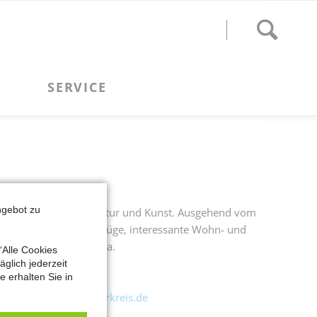
ngebot zu
et viel Kultur, Architektur und Kunst. Ausgehend vom
it stammenden Straßenzüge, interessante Wohn- und
chter, Gründgens u.v.a.
“Alle Cookies
glich jederzeit
 erhalten Sie in
r@meerbuscher-kulturkreis.de