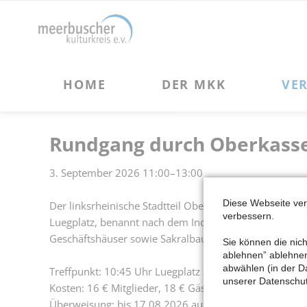
HOME
DER MKK
VERANSTALTUNGEN
Über uns
Kulturveranstaltungen
Vorstand und Beirat des MKK
Kulturreisen
Rundgang durch Oberkass
Förderprojekte des MKK
3. September 2026 11:00–13:00
Vereinsgeschichte
Chronik des MKK
Diese Webseite ve
Der linksrheinische Stadtteil Oberkassel wurde 1909 i
verbessern.
Luegplatz, benannt nach dem Industriellen Heinrich L
Satzung des MKK
Geschäftshäuser sowie Sakralbauten vorgestellt, eben
Sie können die nich
ablehnen” ablehnen 
abwählen (in der D
Treffpunkt: 10:45 Uhr Luegplatz 3, 40545 Düsseldorf
unserer Datenschut
Kosten: 16 € Mitglieder, 18 € Gäste Anmeldung: bis 0
Überweisung: bis 17.08.2026 auf das MKK-Konto