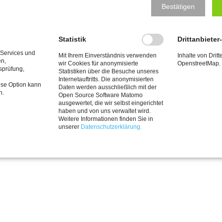
Bestätigen
Statistik
Drittanbieter
 Services und
Mit Ihrem Einverständnis verwenden
Inhalte von Dritt
en,
wir Cookies für anonymisierte
OpenstreetMap.
tsprüfung,
Statistiken über die Besuche unseres
Internetauftritts. Die anonymisierten
Facebook
Cookie
ese Option kann
Daten werden ausschließlich mit der
n.
Einstellungen
Open Source Software Matomo
ausgewertet, die wir selbst eingerichtet
DER MKK
VERANSTALTUNGEN
KUNST & KULTUR
haben und von uns verwaltet wird.
EN
Weitere Informationen finden Sie in
um
|
Datenschutzerklärung
| © Copyright 2026 Meerbuscher Kultur
unserer
Datenschutzerklärung.