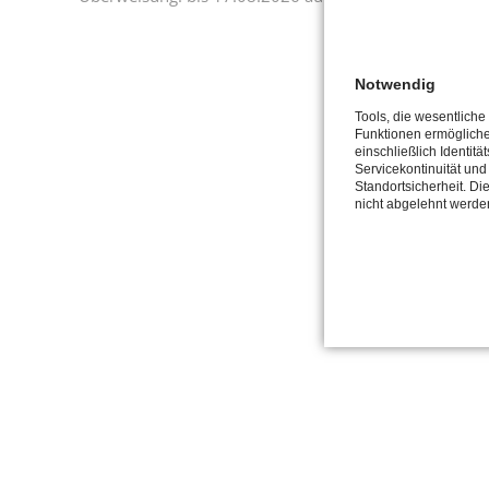
Notwendig
Tools, die wesentliche
Funktionen ermöglich
einschließlich Identitä
Servicekontinuität und
Standortsicherheit. Di
nicht abgelehnt werde
NAVIGATION
HOME
ÜBERSPRING
Impress