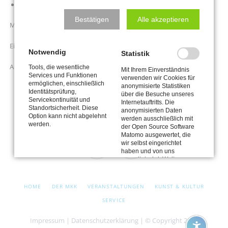
Sarah Winter - Bündnis 90 / Die Grünen
Bestätigen
Alle akzeptieren
Moderation : Dr. Lothar Beseler
Eintritt frei
Notwendig
Statistik
Anmeldung nicht erforderlich
Tools, die wesentliche
Mit Ihrem Einverständnis
Services und Funktionen
verwenden wir Cookies für
ermöglichen, einschließlich
anonymisierte Statistiken
Identitätsprüfung,
über die Besuche unseres
Servicekontinuität und
Internetauftritts. Die
Standortsicherheit. Diese
anonymisierten Daten
Option kann nicht abgelehnt
werden ausschließlich mit
werden.
der Open Source Software
Matomo ausgewertet, die
wir selbst eingerichtet
haben und von uns
verwaltet wird. Weitere
Facebook
Cookie
Informationen finden Sie in
Einstellungen
unserer
NAVIGATION
Datenschutzerklärung.
HOME
DER MKK
VERANSTALTUNGEN
KUNST & KULTUR
ÜBERSPRINGEN
SERVICE
Drittanbieter-Inhalte
Impressum
|
Datenschutzerklärung
| © Copyright 2026