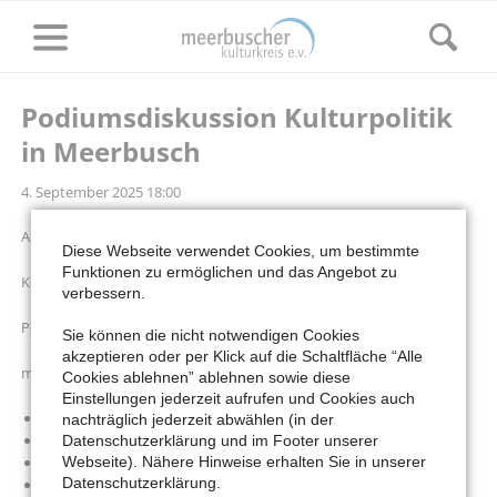
Podiumsdiskussion Kulturpolitik
in Meerbusch
4. September 2025 18:00
Aula der Realschule Osterath (Görresstraße 6, 40670 Meerbusch)
Diese Webseite verwendet Cookies, um bestimmte
Funktionen zu ermöglichen und das Angebot zu
Kommunalwahl 2025
verbessern.
Podiumsdiskussion zur Kulturpolitik in Meerbusch
Sie können die nicht notwendigen Cookies
akzeptieren oder per Klick auf die Schaltfläche “Alle
mit den Kandidaten für das Bürgermeisteramt:
Cookies ablehnen” ablehnen sowie diese
Einstellungen jederzeit aufrufen und Cookies auch
Christian Bommers - CDU
nachträglich jederzeit abwählen (in der
Nicole Niederdellmann-Siemes - SPD
Datenschutzerklärung und im Footer unserer
Dieter Schmoll - UWG / Freie Wähler
Webseite). Nähere Hinweise erhalten Sie in unserer
Datenschutzerklärung.
Andreas Wagner - Die PARTEI