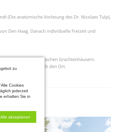
t (Die anatomische Vorlesung des Dr. Nicolaes Tulp),
on Den Haag. Danach individuelle Freizeit und
n Grachten und historischen Grachtenhäusern.
d kurze Wanderung durch den Ort.
ngebot zu
“Alle Cookies
glich jederzeit
 erhalten Sie in
Alle akzeptieren