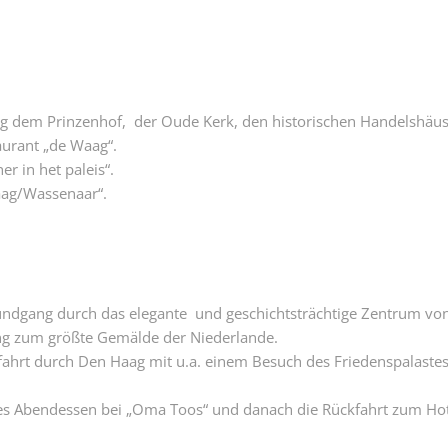
lang dem Prinzenhof, der Oude Kerk, den historischen Handelshä
aurant „de Waag“.
 in het paleis“.
aag/Wassenaar“.
ndgang durch das elegante und geschichtsträchtige Zentrum vo
 zum größte Gemälde der Niederlande.
sfahrt durch Den Haag mit u.a. einem Besuch des Friedenspalastes
es Abendessen bei „Oma Toos“ und danach die Rückfahrt zum Ho