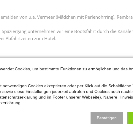
emälden von u.a. Vermeer (Mädchen mit Perlenohrring), Rembrand
Spaziergang unternehmen wir eine Bootsfahrt durch die Kanäle v
wei Abfahrtzeiten zum Hotel.
0 Uhr nach Gouda, bekannt wegen des Käses. Führung entlang de
rabant mit Zwischenstop. Möglichkeit zum individuellen Lunch un
rwendet Cookies, um bestimmte Funktionen zu ermöglichen und das A
r ca. 18:30 Uhr.
t notwendigen Cookies akzeptieren oder per Klick auf die Schaltfläche 
sowie diese Einstellungen jederzeit aufrufen und Cookies auch nachträ
atenschutzerklärung und im Footer unserer Webseite). Nähere Hinweise
zerklärung.
pdf
Bestätigen