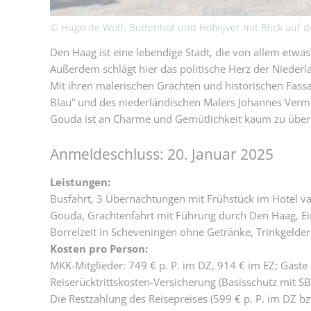
© Hugo de Wolf. Buitenhof und Hofvijver mit Blick auf
Den Haag ist eine lebendige Stadt, die von allem etwa
Außerdem schlägt hier das politische Herz der Niederl
Mit ihren malerischen Grachten und historischen Fassa
Blau“ und des niederländischen Malers Johannes Verm
Gouda ist an Charme und Gemütlichkeit kaum zu übert
Anmeldeschluss: 20. Januar 2025
Leistungen:
Busfahrt, 3 Übernachtungen mit Frühstück im Hotel v
Gouda, Grachtenfahrt mit Führung durch Den Haag, Ein
Borrelzeit in Scheveningen ohne Getränke, Trinkgelder
Kosten pro Person:
MKK-Mitglieder: 749 € p. P. im DZ, 914 € im EZ; Gäste
Reiserücktrittskosten-Versicherung (Basisschutz mit SB) 
Die Restzahlung des Reisepreises (599 € p. P. im DZ b