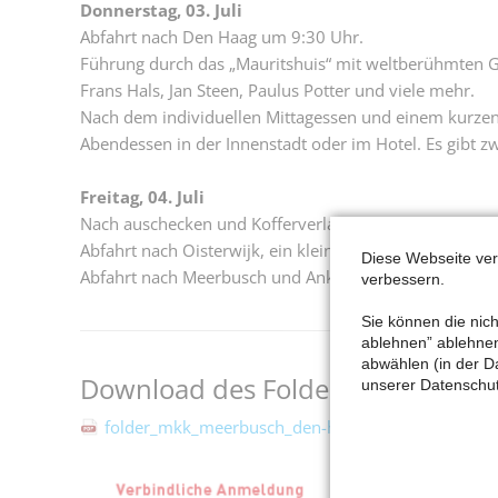
Donnerstag, 03. Juli
Abfahrt nach Den Haag um 9:30 Uhr.
Führung durch das „Mauritshuis“ mit weltberühmten G
Frans Hals, Jan Steen, Paulus Potter und viele mehr.
Nach dem individuellen Mittagessen und einem kurzen 
Abendessen in der Innenstadt oder im Hotel. Es gibt z
Freitag, 04. Juli
Nach auschecken und Kofferverladung Abfahrt um 8:3
Abfahrt nach Oisterwijk, ein kleine Perle in Noord-B
Diese Webseite ve
Abfahrt nach Meerbusch und Ankunft am P&R Haus Mee
verbessern.
Sie können die nich
ablehnen” ablehnen 
abwählen (in der D
Download des Folders:
unserer Datenschut
folder_mkk_meerbusch_den-haag_2025_vorab_02.