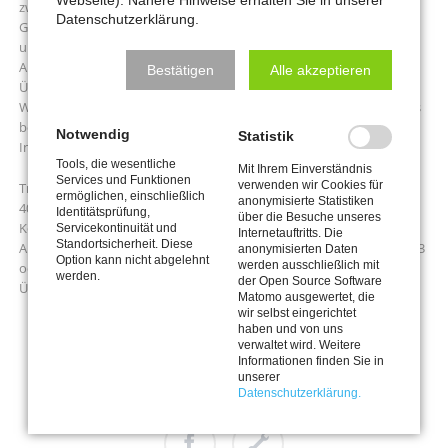
zwischen 1904 und 1914 ging Marc den Weg von stilisierter
Datenschutzerklärung.
Gegenständlichkeit zu kubistischer Formauflösung. Sein Werk blieb
unvollendet: Marc fiel im Ersten Weltkrieg vor Verdun. Die
Ausstellung in der Kunstsammlung K 20 gibt einen umfassenden
Bestätigen
Alle akzeptieren
Überblick über Marcs Schaffen und ist die erste monografische
Würdigung des Künstlers seit mehr als zwanzig Jahren. Im Anschluss
besteht die Möglichkeit, gemeinsam Kaffee zu trinken. Falls Sie
Notwendig
Statistik
Interesse haben, bitte bei der Anmeldung direkt mitteilen!
Tools, die wesentliche
Mit Ihrem Einverständnis
Services und Funktionen
verwenden wir Cookies für
Treffpunkt: 14:15 Uhr im Eingangsbereich des K20, Grabbeplatz 5,
ermöglichen, einschließlich
anonymisierte Statistiken
40213 Düsseldorf
Identitätsprüfung,
über die Besuche unseres
Kosten: 22 € Mitglieder, 24 € Gäste (mit ArtCard 12/14 €)
Servicekontinuität und
Internetauftritts. Die
Standortsicherheit. Diese
Anmeldung: bis 28.10.2026 bei Christa Ahrens-Wilke, Tel. 02159 50543
anonymisierten Daten
Option kann nicht abgelehnt
werden ausschließlich mit
oder
christa.ahrens-wilke@meerbuscher-kulturkreis.de
werden.
der Open Source Software
Überweisung: bis 04.11.2026 auf das MKK-Konto
Matomo ausgewertet, die
wir selbst eingerichtet
haben und von uns
verwaltet wird. Weitere
Informationen finden Sie in
unserer
Datenschutzerklärung.