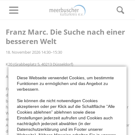
Franz Marc. Die Suche nach einer
besseren Welt
18. November 2026 14:30–15:30
K20 (Grabbeplatz 5, 40213 Düsseldorf)
Ausstellungsführung mit Dr. Margot Klütsch
Diese Webseite verwendet Cookies, um bestimmte
Funktionen zu ermöglichen und das Angebot zu
Franz Marc (1880-1916) zählt zu den bedeutendsten Vertretern des
verbessern.
deutschen Expressionismus. Besonders seine Tierdarstellungen
Sie können die nicht notwendigen Cookies
begeistern mit leuchtenden Farben. In ihrer engen und
akzeptieren oder per Klick auf die Schaltfläche “Alle
harmonischen Verbundenheit mit der Natur sind sie Gegenbilder zur
Cookies ablehnen” ablehnen sowie diese
Welt der Moderne. Marc war nicht nur Maler, sondern auch
Einstellungen jederzeit aufrufen und Cookies auch
engagierter Netzwerker. Mit Wassily Kandinsky gab er 1912 den
nachträglich jederzeit abwählen (in der
Almanach “Der Blaue Reiter” heraus und gilt als einer der Wegbereiter
Datenschutzerklärung und im Footer unserer
der modernen Kunst in Deutschland. In seinem kurzen Schaffen
Webseite). Nähere Hinweise erhalten Sie in unserer