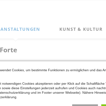
Navigation
KUNST & KULTUR
SERVICE
überspringen
Kulturleben
Kontakt zum MKK
Kunstpfad Latumer See
Newsletter-Anmeldung
 Forte
Kunstpfad Latumer See – „Phoibos“
Newsletter-Archiv
Kunstpfad Latumer See – „Große Flügelform: NIKE“
Alter Güterbahnhof
Kooperationen + Kulturvereine
Mitglied werden
rwendet Cookies, um bestimmte Funktionen zu ermöglichen und das A
Impressum
Düsseldorf-Oberbilk mit Maren Jungclau
t notwendigen Cookies akzeptieren oder per Klick auf die Schaltfläche 
Datenschutzerklärung
sowie diese Einstellungen jederzeit aufrufen und Cookies auch nachträ
üsseldorf geborenen Autors Dieter Forte (1935-2019) spielt zum gr
atenschutzerklärung und im Footer unserer Webseite). Nähere Hinweise
zerklärung.
as Leben und Leiden der Menschen, ihre Not, ihre Angst und auch 
 von der Schwerindustrie geprägten Stadtteil, lässt das großart