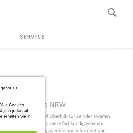
ngebot zu
s, Literaturbüro NRW
“Alle Cookies
glich jederzeit
oßen Teil in Düsseldorf-Oberbilk zur Zeit des Zweiten
 erhalten Sie in
ihren Überlebenswillen. Diese fachkundig geleitete
ige Werk Fortes lebendig werden und informiert über