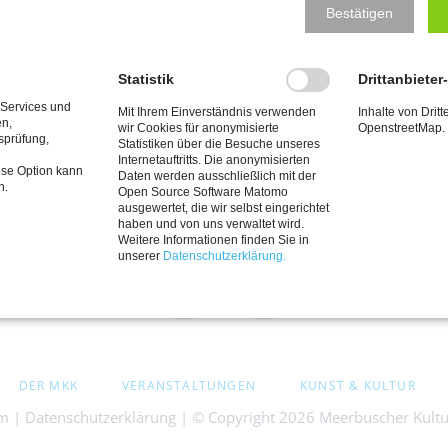
Bestätigen
ie “Kö der Arbeiter”.
tz
Statistik
Drittanbieter
 Services und
Mit Ihrem Einverständnis verwenden
Inhalte von Dritt
en,
wir Cookies für anonymisierte
OpenstreetMap.
tsprüfung,
Statistiken über die Besuche unseres
Internetauftritts. Die anonymisierten
ese Option kann
Daten werden ausschließlich mit der
n.
Open Source Software Matomo
ausgewertet, die wir selbst eingerichtet
haben und von uns verwaltet wird.
Weitere Informationen finden Sie in
unserer
Datenschutzerklärung.
Facebook
Cookie
Einstellungen
DER MKK
VERANSTALTUNGEN
KUNST & KULTUR
EN
um
|
Datenschutzerklärung
| © Copyright 2026 Meerbuscher Kultur