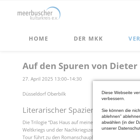
HOME
DER MKK
VERANSTALTUNGEN
Über uns
Kulturveranstaltungen
Vorstand und Beirat des MKK
Kulturreisen
Auf den Spuren von Dieter
Förderprojekte des MKK
27. April 2025 13:00–14:30
Vereinsgeschichte
Chronik des MKK
Diese Webseite ve
Düsseldorf Oberbilk
verbessern.
Satzung des MKK
Literarischer Spaziergang durch 
Sie können die nich
ablehnen” ablehnen 
Die Trilogie “Das Haus auf meinen Schultern” des in D
abwählen (in der D
unserer Datenschut
Weltkriegs und der Nachkriegszeit. Forte beschreibt d
Tour führt zu den Romanschauplätzen durch den damals