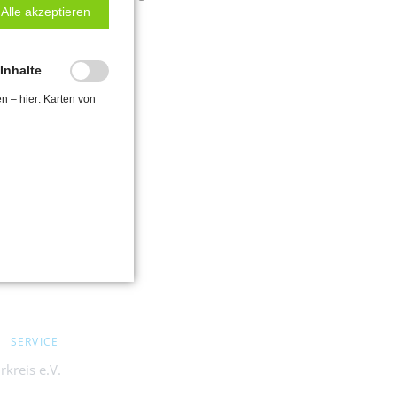
Alle akzeptieren
-Inhalte
en – hier: Karten von
SERVICE
kreis e.V.