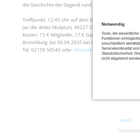
die Geschichte der Gegend rund um die Kölner Straße, d
Treffpunkt: 12:45 Uhr auf dem Bertha-von-Suttner Pla
Notwendig
(an der Antes-Skulptur), 40227 Düsseldorf
Tools, die wesentliche
Kosten: 15 € Mitglieder, 17 € Gäste
Funktionen ermöglich
Anmeldung: bis 06.04.2025 bei Christa Ahrens-Wilke,
einschließlich Identitä
Servicekontinuität und
Tel. 02159 50543 oder
christaahrenswilke@gmail.com
Standortsicherheit. Di
nicht abgelehnt werde
NAVIGATION
HOME
ÜBERSPRING
Impress