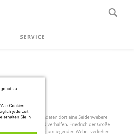
ngebot zu
“Alle Cookies
glich jederzeit
der. Seine Söhne begründeten dort eine Seidenweberei
 erhalten Sie in
d zu großem Wohlstand verhalfen. Friedrich der Große
700Webstühle, die an die umliegenden Weber verliehen