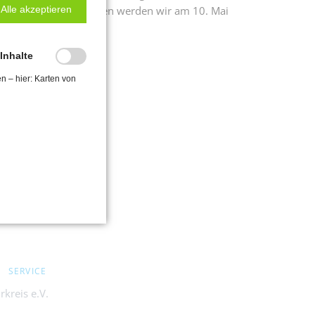
Alle akzeptieren
on sehr prägenden Spuren werden wir am 10. Mai
-Inhalte
en – hier: Karten von
SERVICE
kreis e.V.