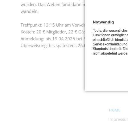
wurden. Das Weben fand dann meist in Heimarbeit stat
wandeln.
Notwendig
Treffpunkt: 13:15 Uhr am Von-der-Leyen-Platz 1, 4779
Tools, die wesentliche
Kosten: 20 € Mitglieder, 22 € Gäste
Funktionen ermöglich
Anmeldung: bis 19.04.2025 bei Felix Drewes,
Felix.D
einschließlich Identitä
Servicekontinuität und
Überweisung: bis spätestens 26.04.2025 auf das MKK
Standortsicherheit. Di
nicht abgelehnt werde
NAVIGATION
HOME
ÜBERSPRING
Impress