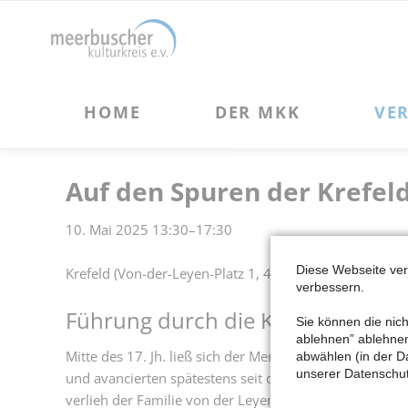
HOME
DER MKK
VERANSTALTUNGEN
Über uns
Kulturveranstaltungen
Vorstand und Beirat des MKK
Kulturreisen
Auf den Spuren der Krefel
Förderprojekte des MKK
10. Mai 2025 13:30–17:30
Vereinsgeschichte
Chronik des MKK
Diese Webseite ve
Krefeld (Von-der-Leyen-Platz 1, 47798 Krefeld)
verbessern.
Satzung des MKK
Führung durch die Krefelder Inne
Sie können die nich
ablehnen” ablehnen 
Mitte des 17. Jh. ließ sich der Mennonit Adolf von de
abwählen (in der D
unserer Datenschut
und avancierten spätestens seit dem 18. Jh. zu den b
verlieh der Familie von der Leyen die Monopolrechte 