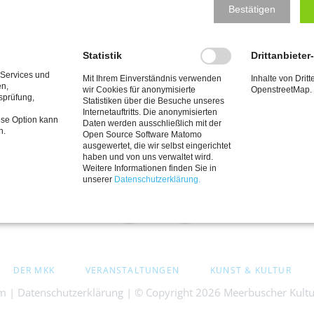
Bestätigen
t. So vielerorts auch in Meerbusch. Auf diesen für unsere Regi
Statistik
Drittanbieter
8 Krefeld
 Services und
Mit Ihrem Einverständnis verwenden
Inhalte von Dritt
en,
wir Cookies für anonymisierte
OpenstreetMap.
rewes@gmx.de
tsprüfung,
Statistiken über die Besuche unseres
-Konto
Internetauftritts. Die anonymisierten
ese Option kann
Daten werden ausschließlich mit der
n.
Open Source Software Matomo
ausgewertet, die wir selbst eingerichtet
haben und von uns verwaltet wird.
Weitere Informationen finden Sie in
unserer
Datenschutzerklärung.
Facebook
Cookie
Einstellungen
DER MKK
VERANSTALTUNGEN
KUNST & KULTUR
EN
um
|
Datenschutzerklärung
| © Copyright 2026 Meerbuscher Kultur