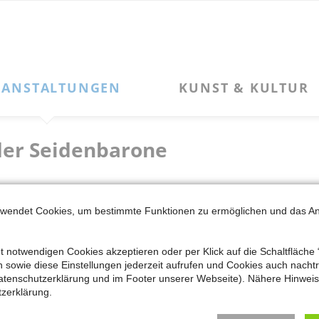
Navigation
KUNST & KULTUR
SERVICE
überspringen
Kulturleben
Kontakt zum MKK
Kunstpfad Latumer See
Newsletter-Anmeldung
der Seidenbarone
Kunstpfad Latumer See – „Phoibos“
Newsletter-Archiv
Kunstpfad Latumer See – „Große Flügelform: NIKE“
Alter Güterbahnhof
Kooperationen + Kulturvereine
Mitglied werden
rwendet Cookies, um bestimmte Funktionen zu ermöglichen und das A
Impressum
nstadt und das Haus der Seidenkultur
t notwendigen Cookies akzeptieren oder per Klick auf die Schaltfläche 
Datenschutzerklärung
sowie diese Einstellungen jederzeit aufrufen und Cookies auch nachträ
r Leyen im damals noch sehr beschaulichen Städtchen Krefeld nie
atenschutzerklärung und im Footer unserer Webseite). Nähere Hinweise
zerklärung.
erühmtesten der sogenannten„Seidenbarone“, die der Stadt Krefel
für die Seidenproduktion. Anschließend besaß die Familie über 