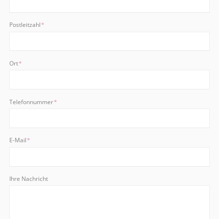
Pflichtfeld
Postleitzahl
*
Pflichtfeld
Ort
*
Pflichtfeld
Telefonnummer
*
Pflichtfeld
E-Mail
*
Ihre Nachricht