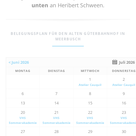
unten
an Heribert Schween.
BELEGUNGSPLAN FÜR DEN ALTEN GÜTERBAHNHOF IN
MEERBUSCH
< Juni 2026
Juli 2026
MONTAG
DIENSTAG
MITTWOCH
DONNERSTAG
1
2
Atelier Cauquil
Atelier Cauquil
6
7
8
9
13
14
15
16
20
21
22
23
VHS
VHS
VHS
VHS
Sommerakademie
Sommerakademie
Sommerakademie
Sommerakademi
27
28
29
30