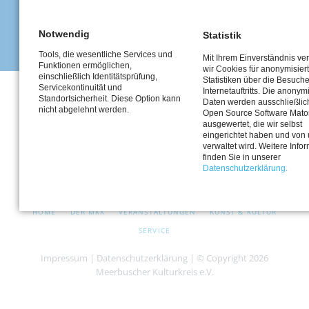
1
2
Vorwärts
Notwendig
Statistik
Tools, die wesentliche Services und
Mit Ihrem Einverständnis v
Funktionen ermöglichen,
wir Cookies für anonymisier
einschließlich Identitätsprüfung,
Statistiken über die Besuch
Servicekontinuität und
Internetauftritts. Die anonym
Standortsicherheit. Diese Option kann
Daten werden ausschließlich
nicht abgelehnt werden.
Open Source Software Mat
ausgewertet, die wir selbst
eingerichtet haben und von
verwaltet wird. Weitere Info
finden Sie in unserer
Datenschutzerklärung.
Facebook
Cookie
Einstellungen
NAVIGATION
HOME
DER MKK
VERANSTALTUNGEN
KUNST & KULTUR
ÜBERSPRINGEN
SERVICE
Impressum
|
Datenschutzerklärung
| © Copyright 2026
Meerbuscher Kulturkreis e.V.