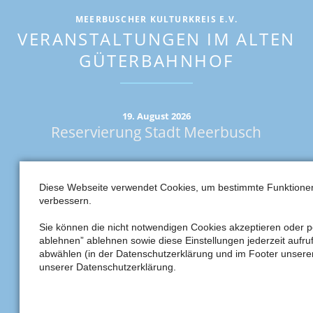
MEERBUSCHER KULTURKREIS E.V.
VERANSTALTUNGEN IM ALTEN
GÜTERBAHNHOF
19. August 2026
Reservierung Stadt Meerbusch
30. August 2026
Kunstsommer Stadt Meerbusch
Diese Webseite verwendet Cookies, um bestimmte Funktione
verbessern.
3. September 2026–14. September 2026
Ausstellung Cauquil / Zühlke / Riemann
Sie können die nicht notwendigen Cookies akzeptieren oder per
ablehnen” ablehnen sowie diese Einstellungen jederzeit aufru
abwählen (in der Datenschutzerklärung und im Footer unserer
17. September 2026–6. Oktober 2026
unserer Datenschutzerklärung.
Ausstellung Susanne Krause
Seite 1 von 2