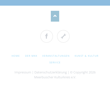
Facebook
Cookie
Einstellungen
NAVIGATION
HOME
DER MKK
VERANSTALTUNGEN
KUNST & KULTUR
ÜBERSPRINGEN
SERVICE
Impressum
|
Datenschutzerklärung
| © Copyright 2026
Meerbuscher Kulturkreis e.V.