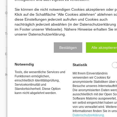
Sie können die nicht notwendigen Cookies akzeptieren oder p
Pflichtfeld
Ort
*
Klick auf die Schaltfläche “Alle Cookies ablehnen” ablehnen s
diese Einstellungen jederzeit aufrufen und Cookies auch
nachträglich jederzeit abwählen (in der Datenschutzerklärung
im Footer unserer Webseite). Nähere Hinweise erhalten Sie i
Pflichtfeld
Telefonnummer
*
unserer Datenschutzerklärung.
Bestätigen
Alle akzeptiere
Pflichtfeld
E-Mail
*
Notwendig
Statistik
Tools, die wesentliche Services und
Mit Ihrem Einverständnis
Ihre Nachricht
Funktionen ermöglichen,
verwenden wir Cookies für
einschließlich Identitätsprüfung,
anonymisierte Statistiken über 
Servicekontinuität und
Besuche unseres Internetauftrit
Standortsicherheit. Diese Option
Die anonymisierten Daten wer
kann nicht abgelehnt werden.
ausschließlich mit der Open S
Software Matomo ausgewertet,
wir selbst eingerichtet haben u
von uns verwaltet wird. Weitere
Informationen finden Sie in uns
Datenschutzerklärung.