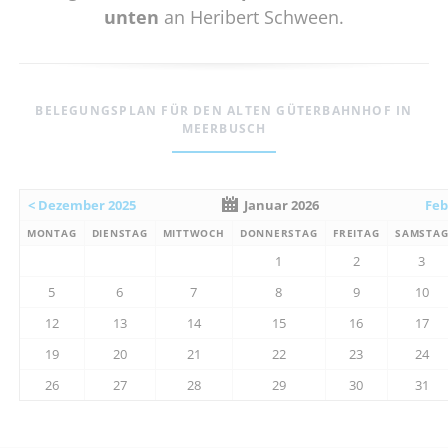
unten
an Heribert Schween.
BELEGUNGSPLAN FÜR DEN ALTEN GÜTERBAHNHOF IN
MEERBUSCH
< Dezember 2025
Januar 2026
Feb
MONTAG
DIENSTAG
MITTWOCH
DONNERSTAG
FREITAG
SAMSTA
1
2
3
5
6
7
8
9
10
12
13
14
15
16
17
19
20
21
22
23
24
26
27
28
29
30
31