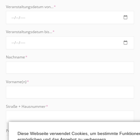
Pflichtfeld
Veranstaltungsdatum von...
*
Pflichtfeld
Veranstaltungsdatum bis...
*
Pflichtfeld
Nachname
*
Pflichtfeld
Vorname(n)
*
Pflichtfeld
Straße + Hausnummer
*
Pflichtfeld
Postleitzahl
*
Diese Webseite verwendet Cookies, um bestimmte Funktione
ermöglichen und das Angebot zu verbessern.