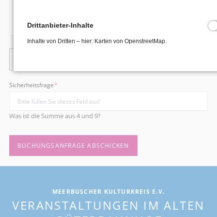
Drittanbieter-Inhalte
Inhalte von Dritten – hier: Karten von OpenstreetMap.
Pflichtfeld
Dies ist nur eine Anfrage
*
Mir ist bewusst, dass meine Terminabfrage noch bestätigt werden muss
Pflichtfeld
Sicherheitsfrage
*
Was ist die Summe aus 4 und 9?
BUCHUNGSANFRAGE ABSCHICKEN
MEERBUSCHER KULTURKREIS E.V.
VERANSTALTUNGEN IM ALTEN