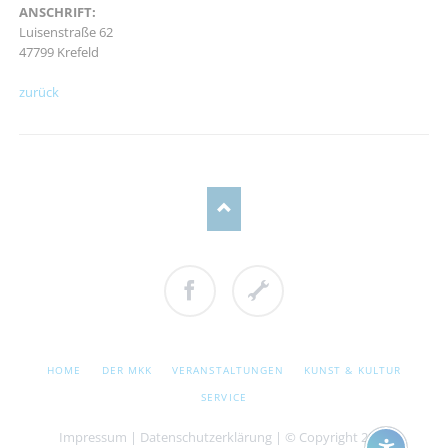
ANSCHRIFT:
Luisenstraße 62
47799 Krefeld
zurück
Facebook
Cookie
Einstellungen
NAVIGATION
HOME
DER MKK
VERANSTALTUNGEN
KUNST & KULTUR
ÜBERSPRINGEN
SERVICE
Impressum
|
Datenschutzerklärung
| © Copyright 2026