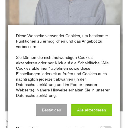
Diese Webseite verwendet Cookies, um bestimmte
Funktionen zu ermöglichen und das Angebot zu
verbessern.
Sie können die nicht notwendigen Cookies
akzeptieren oder per Klick auf die Schaltfläche “Alle
Cookies ablehnen” ablehnen sowie diese
Einstellungen jederzeit aufrufen und Cookies auch
nachträglich jederzeit abwählen (in der
Datenschutzerklärung und im Footer unserer
Webseite). Nähere Hinweise erhalten Sie in unserer
Datenschutzerklärung.
Bestätigen
Alle akzeptieren
Musik und Kultur sind seit jeher die großen Leidenschaften von
Thomas Cieslik. Schon während seines Studiums unterrichtete der