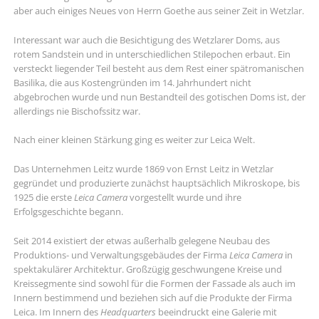
aber auch einiges Neues von Herrn Goethe aus seiner Zeit in Wetzlar.
Interessant war auch die Besichtigung des Wetzlarer Doms, aus
rotem Sandstein und in unterschiedlichen Stilepochen erbaut. Ein
versteckt liegender Teil besteht aus dem Rest einer spätromanischen
Basilika, die aus Kostengründen im 14. Jahrhundert nicht
abgebrochen wurde und nun Bestandteil des gotischen Doms ist, der
allerdings nie Bischofssitz war.
Nach einer kleinen Stärkung ging es weiter zur Leica Welt.
Das Unternehmen Leitz wurde 1869 von Ernst Leitz in Wetzlar
gegründet und produzierte zunächst hauptsächlich Mikroskope, bis
1925 die erste
Leica Camera
vorgestellt wurde und ihre
Erfolgsgeschichte begann.
Seit 2014 existiert der etwas außerhalb gelegene Neubau des
Produktions- und Verwaltungsgebäudes der Firma
Leica Camera
in
spektakulärer Architektur. Großzügig geschwungene Kreise und
Kreissegmente sind sowohl für die Formen der Fassade als auch im
Innern bestimmend und beziehen sich auf die Produkte der Firma
Leica. Im Innern des
Headquarters
beeindruckt eine Galerie mit