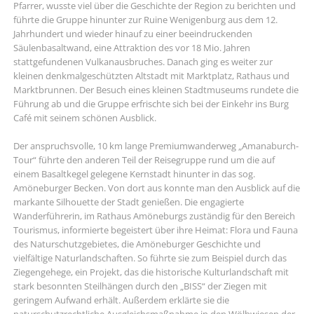
Pfarrer, wusste viel über die Geschichte der Region zu berichten und
führte die Gruppe hinunter zur Ruine Wenigenburg aus dem 12.
Jahrhundert und wieder hinauf zu einer beeindruckenden
Säulenbasaltwand, eine Attraktion des vor 18 Mio. Jahren
stattgefundenen Vulkanausbruches. Danach ging es weiter zur
kleinen denkmalgeschützten Altstadt mit Marktplatz, Rathaus und
Marktbrunnen. Der Besuch eines kleinen Stadtmuseums rundete die
Führung ab und die Gruppe erfrischte sich bei der Einkehr ins Burg
Café mit seinem schönen Ausblick.
Der anspruchsvolle, 10 km lange Premiumwanderweg „Amanaburch-
Tour“ führte den anderen Teil der Reisegruppe rund um die auf
einem Basaltkegel gelegene Kernstadt hinunter in das sog.
Amöneburger Becken. Von dort aus konnte man den Ausblick auf die
markante Silhouette der Stadt genießen. Die engagierte
Wanderführerin, im Rathaus Amöneburgs zuständig für den Bereich
Tourismus, informierte begeistert über ihre Heimat: Flora und Fauna
des Naturschutzgebietes, die Amöneburger Geschichte und
vielfältige Naturlandschaften. So führte sie zum Beispiel durch das
Ziegengehege, ein Projekt, das die historische Kulturlandschaft mit
stark besonnten Steilhängen durch den „BISS“ der Ziegen mit
geringem Aufwand erhält. Außerdem erklärte sie die