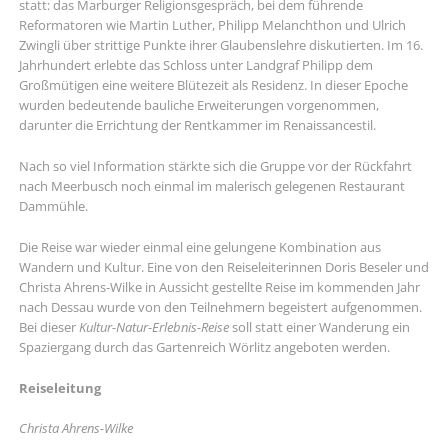
statt: das Marburger Religionsgespräch, bei dem führende
Reformatoren wie Martin Luther, Philipp Melanchthon und Ulrich
Zwingli über strittige Punkte ihrer Glaubenslehre diskutierten. Im 16.
Jahrhundert erlebte das Schloss unter Landgraf Philipp dem
Großmütigen eine weitere Blütezeit als Residenz. In dieser Epoche
wurden bedeutende bauliche Erweiterungen vorgenommen,
darunter die Errichtung der Rentkammer im Renaissancestil.
Nach so viel Information stärkte sich die Gruppe vor der Rückfahrt
nach Meerbusch noch einmal im malerisch gelegenen Restaurant
Dammühle.
Die Reise war wieder einmal eine gelungene Kombination aus
Wandern und Kultur. Eine von den Reiseleiterinnen Doris Beseler und
Christa Ahrens-Wilke in Aussicht gestellte Reise im kommenden Jahr
nach Dessau wurde von den Teilnehmern begeistert aufgenommen.
Bei dieser
Kultur-Natur-Erlebnis-Reise
soll statt einer Wanderung ein
Spaziergang durch das Gartenreich Wörlitz angeboten werden.
Reiseleitung
Christa Ahrens-Wilke