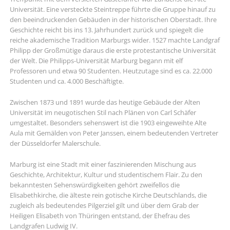
Universität. Eine versteckte Steintreppe führte die Gruppe hinauf zu
den beeindruckenden Gebäuden in der historischen Oberstadt. Ihre
Geschichte reicht bis ins 13. Jahrhundert zurück und spiegelt die
reiche akademische Tradition Marburgs wider. 1527 machte Landgraf
Philipp der Großmütige daraus die erste protestantische Universität
der Welt. Die Philipps-Universität Marburg begann mit elf
Professoren und etwa 90 Studenten. Heutzutage sind es ca. 22.000
Studenten und ca. 4.000 Beschäftigte.
Zwischen 1873 und 1891 wurde das heutige Gebäude der Alten
Universität im neugotischen Stil nach Plänen von Carl Schäfer
umgestaltet. Besonders sehenswert ist die 1903 eingeweihte Alte
Aula mit Gemälden von Peter Janssen, einem bedeutenden Vertreter
der Düsseldorfer Malerschule.
Marburg ist eine Stadt mit einer faszinierenden Mischung aus
Geschichte, Architektur, Kultur und studentischem Flair. Zu den
bekanntesten Sehenswürdigkeiten gehört zweifellos die
Elisabethkirche, die älteste rein gotische Kirche Deutschlands, die
zugleich als bedeutendes Pilgerziel gilt und über dem Grab der
Heiligen Elisabeth von Thüringen entstand, der Ehefrau des
Landgrafen Ludwig IV.