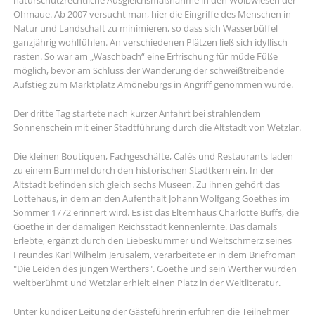
naturschutzrechtliche Ausgleichsmaßnahme in den Wölbwiesen der
Ohmaue. Ab 2007 versucht man, hier die Eingriffe des Menschen in
Natur und Landschaft zu minimieren, so dass sich Wasserbüffel
ganzjährig wohlfühlen. An verschiedenen Plätzen ließ sich idyllisch
rasten. So war am „Waschbach“ eine Erfrischung für müde Füße
möglich, bevor am Schluss der Wanderung der schweißtreibende
Aufstieg zum Marktplatz Amöneburgs in Angriff genommen wurde.
Der dritte Tag startete nach kurzer Anfahrt bei strahlendem
Sonnenschein mit einer Stadtführung durch die Altstadt von Wetzlar.
Die kleinen Boutiquen, Fachgeschäfte, Cafés und Restaurants laden
zu einem Bummel durch den historischen Stadtkern ein. In der
Altstadt befinden sich gleich sechs Museen. Zu ihnen gehört das
Lottehaus, in dem an den Aufenthalt Johann Wolfgang Goethes im
Sommer 1772 erinnert wird. Es ist das Elternhaus Charlotte Buffs, die
Goethe in der damaligen Reichsstadt kennenlernte. Das damals
Erlebte, ergänzt durch den Liebeskummer und Weltschmerz seines
Freundes Karl Wilhelm Jerusalem, verarbeitete er in dem Briefroman
"Die Leiden des jungen Werthers". Goethe und sein Werther wurden
weltberühmt und Wetzlar erhielt einen Platz in der Weltliteratur.
Unter kundiger Leitung der Gästeführerin erfuhren die Teilnehmer