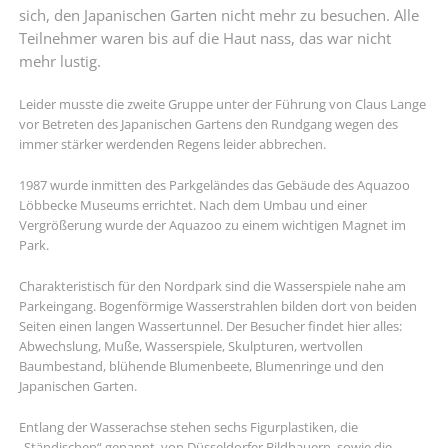
sich, den Japanischen Garten nicht mehr zu besuchen. Alle
Teilnehmer waren bis auf die Haut nass, das war nicht
mehr lustig.
Leider musste die zweite Gruppe unter der Führung von Claus Lange
vor Betreten des Japanischen Gartens den Rundgang wegen des
immer stärker werdenden Regens leider abbrechen.
1987 wurde inmitten des Parkgeländes das Gebäude des Aquazoo
Löbbecke Museums errichtet. Nach dem Umbau und einer
Vergrößerung wurde der Aquazoo zu einem wichtigen Magnet im
Park.
Charakteristisch für den Nordpark sind die Wasserspiele nahe am
Parkeingang. Bogenförmige Wasserstrahlen bilden dort von beiden
Seiten einen langen Wassertunnel. Der Besucher findet hier alles:
Abwechslung, Muße, Wasserspiele, Skulpturen, wertvollen
Baumbestand, blühende Blumenbeete, Blumenringe und den
Japanischen Garten.
Entlang der Wasserachse stehen sechs Figurplastiken, die
„Ständischen“ genannt, von Düsseldorfer Bildhauern, sowie die