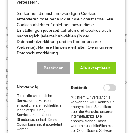
verbessern.
Sie können die nicht notwendigen Cookies
akzeptieren oder per Klick auf die Schaltfläche “Alle
Cookies ablehnen” ablehnen sowie diese
Seit einigen Jahren bietet der Verein „Weltklassik am Klavier“
Einstellungen jederzeit aufrufen und Cookies auch
regelmäßig Konzerte im Forum Wasserturm, Meerbusch Lank, an. Sie
nachträglich jederzeit abwählen (in der
zeichnen sich durch hohe Qualität der beteiligten Künstlerinnen und
Datenschutzerklärung und im Footer unserer
Künstler aus.
Webseite). Nähere Hinweise erhalten Sie in unserer
Datenschutzerklärung.
Der Meerbuscher Kulturkreis tritt als Kooperationspartner auf.
Bestätigen
Alle akzeptieren
Unseren Mitgliedern bieten wir ein Konzert-ABO zum
Sonderpreis an:
Der normale Eintrittspreis eines Konzertes beträgt für Erwachsene 30
Notwendig
Statistik
€.
Der MKK bietet ein ABO für 5 Konzerte Ihrer Wahl zum Preis von 100
Tools, die wesentliche
Mit Ihrem Einverständnis
€ an.
Services und Funktionen
verwenden wir Cookies für
ermöglichen, einschließlich
Sie sparen also
50 €
.
anonymisierte Statistiken
Identitätsprüfung,
über die Besuche unseres
Servicekontinuität und
Internetauftritts. Die
So profitieren Sie von unserem Angebot:
Standortsicherheit. Diese
anonymisierten Daten
Option kann nicht abgelehnt
werden ausschließlich mit
werden.
Sie können ein Abo erwerben, indem Sie die Bestellung unter
der Open Source Software