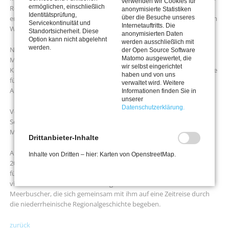
verwenden wir Cookies für
ermöglichen, einschließlich
Regionalgeschichte des Niederrrheins entwickelt. Besonders gerne
anonymisierte Statistiken
Identitätsprüfung,
über die Besuche unseres
entdeckt er historische Zusammenhänge direkt vor Ort - zumeist am
Servicekontinuität und
Internetauftritts. Die
Wochenende gemeinsam mit seiner Tochter Amalia.
Standortsicherheit. Diese
anonymisierten Daten
Option kann nicht abgelehnt
werden ausschließlich mit
werden.
Nach einigen Jahren fern der Heimat kehrte Felix 2022 nach
der Open Source Software
Matomo ausgewertet, die
Meerbusch zurück und fand schnell Anschluss an den Meerbuscher
wir selbst eingerichtet
Kulturkreis. Dort lernte er Ludwig Petry kennen, der sich schon lange
haben und von uns
für Denkmalfragen engagierte. Felix war gerne bereit, Ludwig Petrys
verwaltet wird. Weitere
Arbeit mit neuen Impulsen fortzuführen.
Informationen finden Sie in
unserer
Datenschutzerklärung.
Veranstaltungen auf Burg Linn oder auf den Spuren der Krefelder
Seidenbarone gehören ebenso wie Zeitzeugengespräche zu Felix'
MKK-Engagement.
Drittanbieter-Inhalte
Auch im Heimatkreis Lank besitzt er eine spannende Aufgabe: Seit
Inhalte von Dritten – hier: Karten von OpenstreetMap.
2025 organisiert er als Nachfolger von Georg Neuhausen das Forum
für Orts- und Regionalgeschichte. Dieses Ehrenamt macht ihm sehr
viel Freude und er hofft auf viele geschichtsinteressierte
Meerbuscher, die sich gemeinsam mit ihm auf eine Zeitreise durch
die niederrheinische Regionalgeschichte begeben.
zurück