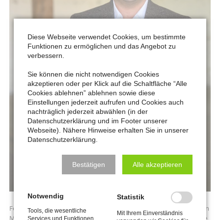
Diese Webseite verwendet Cookies, um bestimmte
Funktionen zu ermöglichen und das Angebot zu
verbessern.
Sie können die nicht notwendigen Cookies
akzeptieren oder per Klick auf die Schaltfläche “Alle
Cookies ablehnen” ablehnen sowie diese
Einstellungen jederzeit aufrufen und Cookies auch
nachträglich jederzeit abwählen (in der
Datenschutzerklärung und im Footer unserer
Webseite). Nähere Hinweise erhalten Sie in unserer
Datenschutzerklärung.
Bestätigen
Alle akzeptieren
Notwendig
Statistik
Felix Drewes ist ein echter Rheinländer: In Düsseldorf geboren und in
Tools, die wesentliche
Mit Ihrem Einverständnis
Meerbusch aufgewachsen, hat er schon früh eine Faszination für die
Services und Funktionen