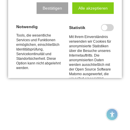
NAVIGATION
HOME
DER MKK
VERANSTALTUNGEN
KUNST & KULTUR
ÜBERSPRINGEN
Bestätigen
Alle akzeptieren
SERVICE
Impressum
|
Datenschutzerklärung
| © Copyright 2026
Notwendig
Meerbuscher Kulturkreis e.V.
Statistik
Tools, die wesentliche
Mit Ihrem Einverständnis
Services und Funktionen
verwenden wir Cookies für
ermöglichen, einschließlich
anonymisierte Statistiken
Identitätsprüfung,
über die Besuche unseres
Servicekontinuität und
Internetauftritts. Die
Standortsicherheit. Diese
anonymisierten Daten
Option kann nicht abgelehnt
werden ausschließlich mit
werden.
der Open Source Software
Matomo ausgewertet, die
wir selbst eingerichtet
haben und von uns
verwaltet wird. Weitere
Informationen finden Sie in
unserer
Datenschutzerklärung.
Drittanbieter-Inhalte
Inhalte von Dritten – hier: Karten von OpenstreetMap.