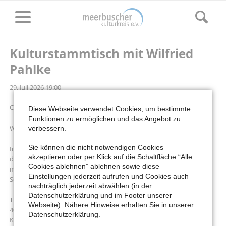
Kulturstammtisch mit Wilfried
Pahlke
29. Juli 2026 19:00
Café Leib & Seele (Dietrich-Bonhoeffer-Str. 9, 40667 Meerbusch)
Diese Webseite verwendet Cookies, um bestimmte
Funktionen zu ermöglichen und das Angebot zu
Wie sieht eigentlich der Alltag eines evangelischen Pfarrers aus?
verbessern.
Sie können die nicht notwendigen Cookies
Im Gespräch mit Sigrid Müller-Emsters beantwortet Wilfried Pahlke
akzeptieren oder per Klick auf die Schaltfläche “Alle
diese Frage gewohnt lebendig. Persönliche Anekdoten und
Cookies ablehnen” ablehnen sowie diese
musikalische Beiträge würzen seine Ausführungen. Das Café Leib &
Einstellungen jederzeit aufrufen und Cookies auch
Seele bietet Getränke und Fingerfood zum Selbstkostenpreis.
nachträglich jederzeit abwählen (in der
Datenschutzerklärung und im Footer unserer
Treffpunkt: 18:45 Uhr, Café Leib & Seele, Dietrich-Bonhoeffer-Str. 9,
Webseite). Nähere Hinweise erhalten Sie in unserer
40667 Meerbusch
Datenschutzerklärung.
Kosten: Der Eintritt ist frei.