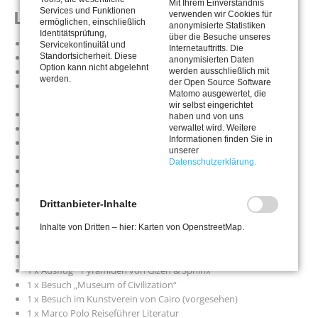
Mit Ihrem Einverständnis
Services und Funktionen
Leistungen
verwenden wir Cookies für
ermöglichen, einschließlich
anonymisierte Statistiken
Identitätsprüfung,
über die Besuche unseres
Linienflüge mit Egypt Air in Economy Klasse
Servicekontinuität und
Internetauftritts. Die
Standortsicherheit. Diese
Flugsteuern, Kerosin Zuschläge
anonymisierten Daten
Option kann nicht abgelehnt
Freigepäck 23 KG + 1 Handgepäckstück
werden ausschließlich mit
werden.
der Open Source Software
5 Übernachtungen in First Class Hotel Azal Pyramids oder
Matomo ausgewertet, die
gleichwertig
wir selbst eingerichtet
5 x Frühstücksbuffet
haben und von uns
Begrüßungsempfang im Hotel
verwaltet wird. Weitere
Informationen finden Sie in
2 x Abendessen
unserer
Örtliche deutschsprachige Reiseführung
Datenschutzerklärung.
Begleitung und Organisation durch Columbus Tours & Events
Flughafentransfers im Sonderbus
Transfers zu den Restaurants
Drittanbieter-Inhalte
1 x ganztägig Besuch Grand Egyptian Museum
1 x Besuch „Old Egyptian Museum of Antiques”
Inhalte von Dritten – hier: Karten von OpenstreetMap.
1 x Besuch “Citadel of Salah el Din”
1 x Besuch “Mohamed Aly Moschee”
1 x Ausflug “ Pyramiden von Gizeh & Sphinx”
1 x Besuch „Museum of Civilization“
1 x Besuch im Kunstverein von Cairo (vorgesehen)
1 x Marco Polo Reiseführer Literatur