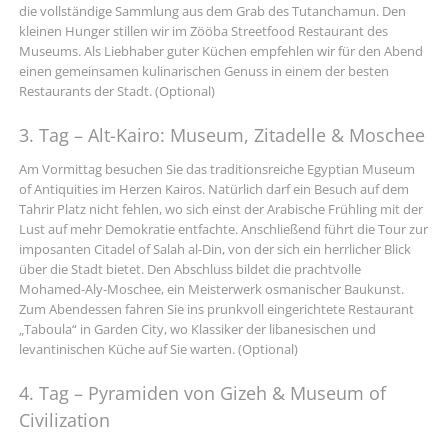
die vollständige Sammlung aus dem Grab des Tutanchamun. Den
kleinen Hunger stillen wir im Zööba Streetfood Restaurant des
Museums. Als Liebhaber guter Küchen empfehlen wir für den Abend
einen gemeinsamen kulinarischen Genuss in einem der besten
Restaurants der Stadt. (Optional)
3. Tag – Alt-Kairo: Museum, Zitadelle & Moschee
Am Vormittag besuchen Sie das traditionsreiche Egyptian Museum
of Antiquities im Herzen Kairos. Natürlich darf ein Besuch auf dem
Tahrir Platz nicht fehlen, wo sich einst der Arabische Frühling mit der
Lust auf mehr Demokratie entfachte. Anschließend führt die Tour zur
imposanten Citadel of Salah al-Din, von der sich ein herrlicher Blick
über die Stadt bietet. Den Abschluss bildet die prachtvolle
Mohamed-Aly-Moschee, ein Meisterwerk osmanischer Baukunst.
Zum Abendessen fahren Sie ins prunkvoll eingerichtete Restaurant
„Taboula“ in Garden City, wo Klassiker der libanesischen und
levantinischen Küche auf Sie warten. (Optional)
4. Tag – Pyramiden von Gizeh & Museum of
Civilization