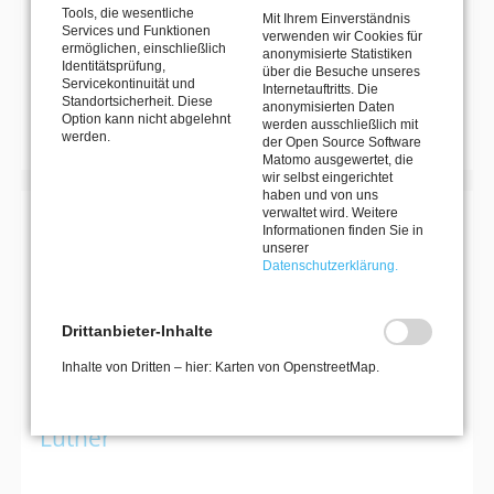
Unbekannte
Tools, die wesentliche
Mit Ihrem Einverständnis
1
2
3
4
5
6
7
Vorwärts
Services und Funktionen
verwenden wir Cookies für
Ende
ermöglichen, einschließlich
anonymisierte Statistiken
Identitätsprüfung,
über die Besuche unseres
Servicekontinuität und
Internetauftritts. Die
Standortsicherheit. Diese
MEHR VERANSTALTUNGEN
anonymisierten Daten
Option kann nicht abgelehnt
werden ausschließlich mit
werden.
der Open Source Software
Matomo ausgewertet, die
wir selbst eingerichtet
haben und von uns
verwaltet wird. Weitere
Informationen finden Sie in
MIT DEM MKK DEN HORIZONT ERWEITERN
unserer
KULTURREISEN
Datenschutzerklärung.
Drittanbieter-Inhalte
27. September 2026–30. September 2026
Inhalte von Dritten – hier: Karten von OpenstreetMap.
Kultur- und Naturerlebnisreise nach
Dessau: Bauhaus, Gartenreich &
Luther