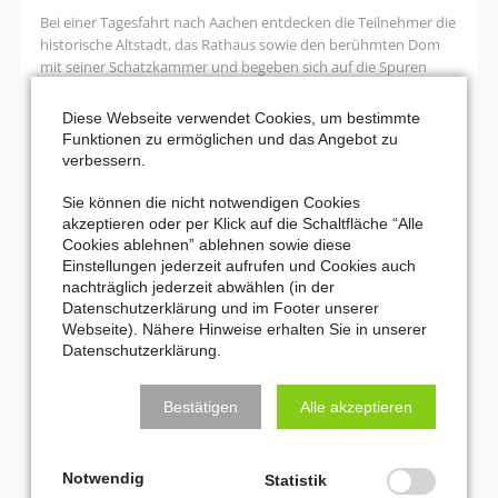
Bei einer Tagesfahrt nach Aachen entdecken die Teilnehmer die
historische Altstadt, das Rathaus sowie den berühmten Dom
mit seiner Schatzkammer und begeben sich auf die Spuren
Karls des Großen, des „Vaters Europas“.
Diese Webseite verwendet Cookies, um bestimmte
Karl
Weiterlesen …
Funktionen zu ermöglichen und das Angebot zu
der
verbessern.
Große
30. August 2026 17:00–19:00
–
Sie können die nicht notwendigen Cookies
“ZEIT” – die große Unbekannte
der
akzeptieren oder per Klick auf die Schaltfläche “Alle
Vater
Cookies ablehnen” ablehnen sowie diese
Versöhnungskirche Strümp (Mönkesweg 22, 40670 Meerbusch)
Europas?
Einstellungen jederzeit aufrufen und Cookies auch
nachträglich jederzeit abwählen (in der
In einer gemeinsamen Veranstaltung des Meerbuscher
Datenschutzerklärung und im Footer unserer
Kulturkreises und der Evangelischen Kirchengemeinde Lank
Webseite). Nähere Hinweise erhalten Sie in unserer
nähern sich Texte, Musik und Gespräche dem faszinierenden
Datenschutzerklärung.
Phänomen der Zeit – mal humorvoll, mal nachdenklich.
Bestätigen
Alle akzeptieren
“ZEIT”
Weiterlesen …
–
die
Notwendig
Seite 1 von 7
Statistik
große