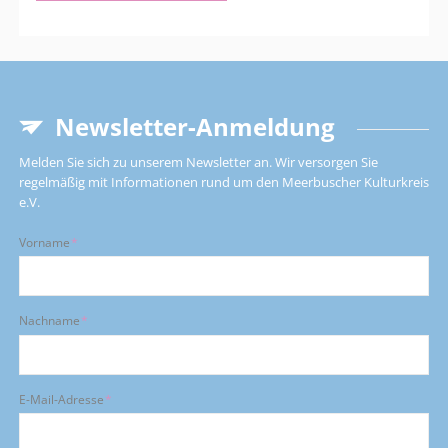
Hochkultur,
06.03.
-
11.03.2027
Newsletter-Anmeldung
Melden Sie sich zu unserem Newsletter an. Wir versorgen Sie
regelmäßig mit Informationen rund um den Meerbuscher Kulturkreis
e.V.
Pflichtfeld
Vorname
*
Pflichtfeld
Nachname
*
Pflichtfeld
E-Mail-Adresse
*