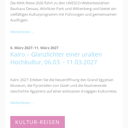
Die MKK-Reise 2026 führt zu den UNESCO-Welterbestätten
Bauhaus Dessau, Wörlitzer Park und Wittenberg und bietet ein
vielfältiges Kulturprogramm mit Führungen und gemeinsamen
Ausflügen.
Kultur-
Weiterlesen …
und
Naturerlebnisreise
6. März 2027–11. März 2027
nach
Kairo – Glanzlichter einer uralten
Dessau:
Bauhaus,
Hochkultur, 06.03. - 11.03.2027
Gartenreich
&
Luther
Kairo 2027: Erleben Sie die Neueröffnung des Grand Egyptian
Museum, die Pyramiden von Gizeh und die faszinierende
Geschichte Ägyptens auf einer exklusiven 6-tägigen Kulturreise.
Kairo
Weiterlesen …
–
Glanzlichter
einer
KULTUR-REISEN
uralten