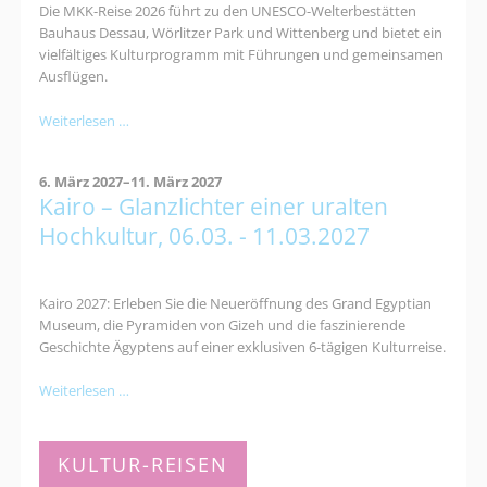
Die MKK-Reise 2026 führt zu den UNESCO-Welterbestätten
Bauhaus Dessau, Wörlitzer Park und Wittenberg und bietet ein
vielfältiges Kulturprogramm mit Führungen und gemeinsamen
Ausflügen.
Kultur-
Weiterlesen …
und
Naturerlebnisreise
6. März 2027–11. März 2027
nach
Kairo – Glanzlichter einer uralten
Dessau:
Bauhaus,
Hochkultur, 06.03. - 11.03.2027
Gartenreich
&
Luther
Kairo 2027: Erleben Sie die Neueröffnung des Grand Egyptian
Museum, die Pyramiden von Gizeh und die faszinierende
Geschichte Ägyptens auf einer exklusiven 6-tägigen Kulturreise.
Kairo
Weiterlesen …
–
Glanzlichter
einer
KULTUR-REISEN
uralten