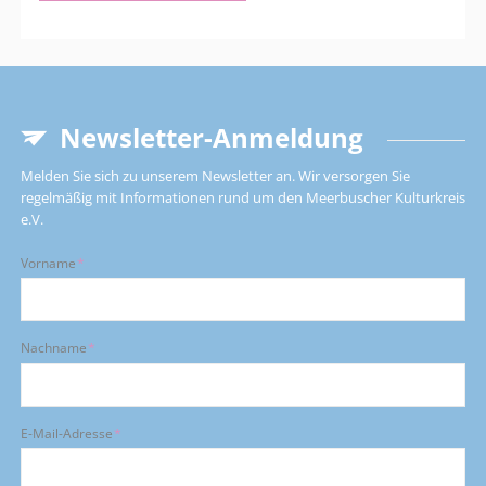
Hochkultur,
06.03.
-
11.03.2027
Newsletter-Anmeldung
Melden Sie sich zu unserem Newsletter an. Wir versorgen Sie
regelmäßig mit Informationen rund um den Meerbuscher Kulturkreis
e.V.
Pflichtfeld
Vorname
*
Pflichtfeld
Nachname
*
Pflichtfeld
E-Mail-Adresse
*