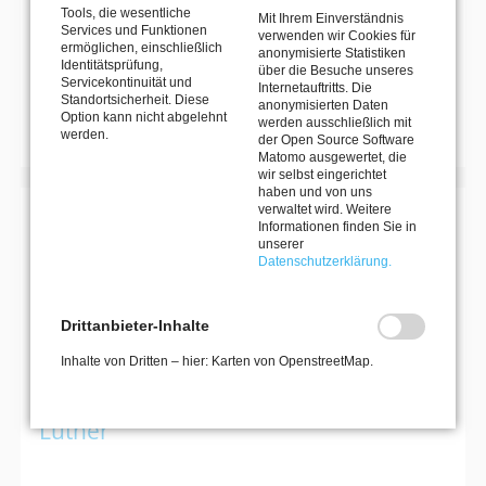
Unbekannte
Tools, die wesentliche
Mit Ihrem Einverständnis
1
2
3
4
5
6
7
Vorwärts
Services und Funktionen
verwenden wir Cookies für
Ende
ermöglichen, einschließlich
anonymisierte Statistiken
Identitätsprüfung,
über die Besuche unseres
Servicekontinuität und
Internetauftritts. Die
Standortsicherheit. Diese
MEHR VERANSTALTUNGEN
anonymisierten Daten
Option kann nicht abgelehnt
werden ausschließlich mit
werden.
der Open Source Software
Matomo ausgewertet, die
wir selbst eingerichtet
haben und von uns
verwaltet wird. Weitere
Informationen finden Sie in
MIT DEM MKK DEN HORIZONT ERWEITERN
unserer
KULTURREISEN
Datenschutzerklärung.
Drittanbieter-Inhalte
27. September 2026–30. September 2026
Inhalte von Dritten – hier: Karten von OpenstreetMap.
Kultur- und Naturerlebnisreise nach
Dessau: Bauhaus, Gartenreich &
Luther