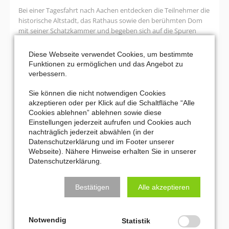
Bei einer Tagesfahrt nach Aachen entdecken die Teilnehmer die
historische Altstadt, das Rathaus sowie den berühmten Dom
mit seiner Schatzkammer und begeben sich auf die Spuren
Karls des Großen, des „Vaters Europas“.
Diese Webseite verwendet Cookies, um bestimmte
Karl
Weiterlesen …
Funktionen zu ermöglichen und das Angebot zu
der
verbessern.
Große
30. August 2026 17:00–19:00
–
Sie können die nicht notwendigen Cookies
“ZEIT” – die große Unbekannte
der
akzeptieren oder per Klick auf die Schaltfläche “Alle
Vater
Cookies ablehnen” ablehnen sowie diese
Versöhnungskirche Strümp (Mönkesweg 22, 40670 Meerbusch)
Europas?
Einstellungen jederzeit aufrufen und Cookies auch
nachträglich jederzeit abwählen (in der
In einer gemeinsamen Veranstaltung des Meerbuscher
Datenschutzerklärung und im Footer unserer
Kulturkreises und der Evangelischen Kirchengemeinde Lank
Webseite). Nähere Hinweise erhalten Sie in unserer
nähern sich Texte, Musik und Gespräche dem faszinierenden
Datenschutzerklärung.
Phänomen der Zeit – mal humorvoll, mal nachdenklich.
Bestätigen
Alle akzeptieren
“ZEIT”
Weiterlesen …
–
die
Notwendig
Seite 1 von 7
Statistik
große