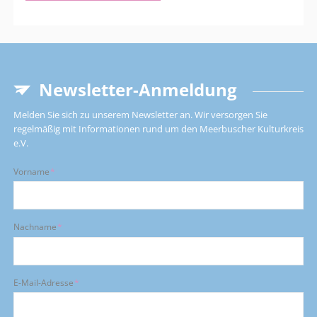
Hochkultur,
06.03.
-
11.03.2027
Newsletter-Anmeldung
Melden Sie sich zu unserem Newsletter an. Wir versorgen Sie
regelmäßig mit Informationen rund um den Meerbuscher Kulturkreis
e.V.
Pflichtfeld
Vorname
*
Pflichtfeld
Nachname
*
Pflichtfeld
E-Mail-Adresse
*