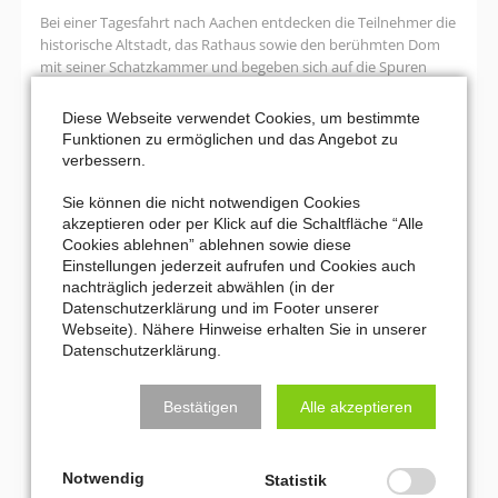
Bei einer Tagesfahrt nach Aachen entdecken die Teilnehmer die
historische Altstadt, das Rathaus sowie den berühmten Dom
mit seiner Schatzkammer und begeben sich auf die Spuren
Karls des Großen, des „Vaters Europas“.
Diese Webseite verwendet Cookies, um bestimmte
Karl
Weiterlesen …
Funktionen zu ermöglichen und das Angebot zu
der
verbessern.
Große
30. August 2026 17:00–19:00
–
Sie können die nicht notwendigen Cookies
“ZEIT” – die große Unbekannte
der
akzeptieren oder per Klick auf die Schaltfläche “Alle
Vater
Cookies ablehnen” ablehnen sowie diese
Versöhnungskirche Strümp (Mönkesweg 22, 40670 Meerbusch)
Europas?
Einstellungen jederzeit aufrufen und Cookies auch
nachträglich jederzeit abwählen (in der
In einer gemeinsamen Veranstaltung des Meerbuscher
Datenschutzerklärung und im Footer unserer
Kulturkreises und der Evangelischen Kirchengemeinde Lank
Webseite). Nähere Hinweise erhalten Sie in unserer
nähern sich Texte, Musik und Gespräche dem faszinierenden
Datenschutzerklärung.
Phänomen der Zeit – mal humorvoll, mal nachdenklich.
Bestätigen
Alle akzeptieren
“ZEIT”
Weiterlesen …
–
die
Notwendig
Seite 1 von 7
Statistik
große