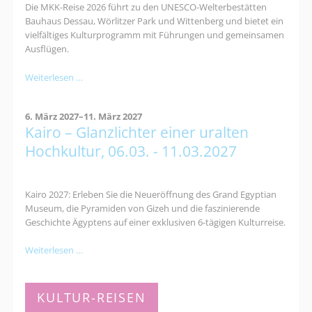
Die MKK-Reise 2026 führt zu den UNESCO-Welterbestätten
Bauhaus Dessau, Wörlitzer Park und Wittenberg und bietet ein
vielfältiges Kulturprogramm mit Führungen und gemeinsamen
Ausflügen.
Kultur-
Weiterlesen …
und
Naturerlebnisreise
6. März 2027–11. März 2027
nach
Kairo – Glanzlichter einer uralten
Dessau:
Bauhaus,
Hochkultur, 06.03. - 11.03.2027
Gartenreich
&
Luther
Kairo 2027: Erleben Sie die Neueröffnung des Grand Egyptian
Museum, die Pyramiden von Gizeh und die faszinierende
Geschichte Ägyptens auf einer exklusiven 6-tägigen Kulturreise.
Kairo
Weiterlesen …
–
Glanzlichter
einer
KULTUR-REISEN
uralten