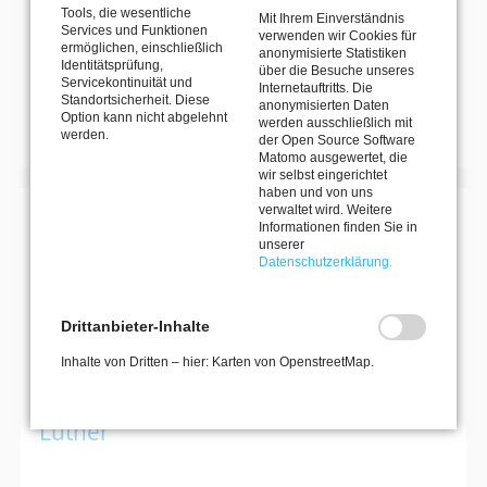
Unbekannte
Tools, die wesentliche
Mit Ihrem Einverständnis
1
2
3
4
5
6
7
Vorwärts
Services und Funktionen
verwenden wir Cookies für
Ende
ermöglichen, einschließlich
anonymisierte Statistiken
Identitätsprüfung,
über die Besuche unseres
Servicekontinuität und
Internetauftritts. Die
Standortsicherheit. Diese
MEHR VERANSTALTUNGEN
anonymisierten Daten
Option kann nicht abgelehnt
werden ausschließlich mit
werden.
der Open Source Software
Matomo ausgewertet, die
wir selbst eingerichtet
haben und von uns
verwaltet wird. Weitere
Informationen finden Sie in
MIT DEM MKK DEN HORIZONT ERWEITERN
unserer
KULTURREISEN
Datenschutzerklärung.
Drittanbieter-Inhalte
27. September 2026–30. September 2026
Inhalte von Dritten – hier: Karten von OpenstreetMap.
Kultur- und Naturerlebnisreise nach
Dessau: Bauhaus, Gartenreich &
Luther