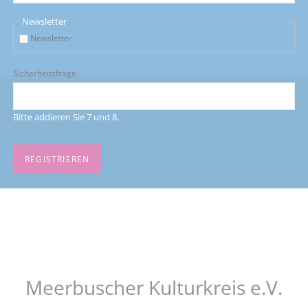
Newsletter
Newsletter
Pflichtfeld
Sicherheitsfrage
*
Bitte addieren Sie 7 und 8.
REGISTRIEREN
Meerbuscher Kulturkreis e.V.