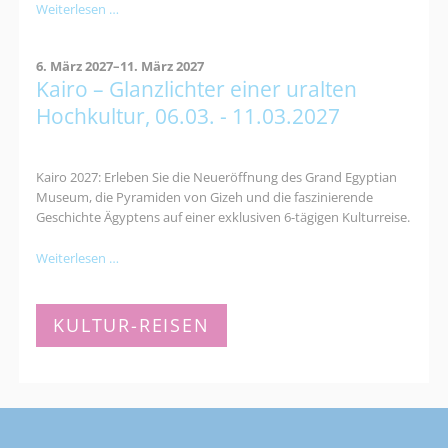
Kultur-
Weiterlesen …
und
Naturerlebnisreise
6. März 2027–11. März 2027
nach
Kairo – Glanzlichter einer uralten
Dessau:
Bauhaus,
Hochkultur, 06.03. - 11.03.2027
Gartenreich
&
Luther
Kairo 2027: Erleben Sie die Neueröffnung des Grand Egyptian
Museum, die Pyramiden von Gizeh und die faszinierende
Geschichte Ägyptens auf einer exklusiven 6-tägigen Kulturreise.
Kairo
Weiterlesen …
–
Glanzlichter
einer
KULTUR-REISEN
uralten
Hochkultur,
06.03.
-
11.03.2027