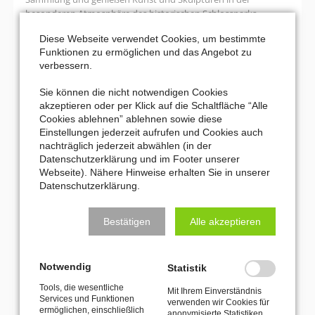
besonderen Atmosphäre des historischen Schlossparks.
Diese Webseite verwendet Cookies, um bestimmte
Joseph
Weiterlesen …
Funktionen zu ermöglichen und das Angebot zu
Beuys
verbessern.
und
17. September 2026 10:00–13:00
Schloss
Sie können die nicht notwendigen Cookies
Die Hinsbecker Schweiz
Moyland
akzeptieren oder per Klick auf die Schaltfläche “Alle
Cookies ablehnen” ablehnen sowie diese
Bei einer abwechslungsreichen Kulturwanderung durch die
Einstellungen jederzeit aufrufen und Cookies auch
„Hinsbecker Schweiz“ entdecken die Teilnehmer eindrucksvolle
nachträglich jederzeit abwählen (in der
Ausblicke, spannende Spuren regionaler Geschichte und eine
Datenschutzerklärung und im Footer unserer
reizvolle niederrheinische Landschaft.
Webseite). Nähere Hinweise erhalten Sie in unserer
Datenschutzerklärung.
Die
Weiterlesen …
Hinsbecker
Schweiz
Bestätigen
Alle akzeptieren
Seite 2 von 7
Zurück
1
2
3
4
5
6
7
Notwendig
Statistik
Vorwärts
Ende
Tools, die wesentliche
Mit Ihrem Einverständnis
Services und Funktionen
verwenden wir Cookies für
MEHR VERANSTALTUNGEN
ermöglichen, einschließlich
anonymisierte Statistiken