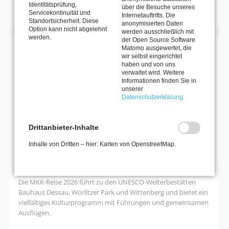
Identitätsprüfung,
über die Besuche unseres
Servicekontinuität und
Internetauftritts. Die
Standortsicherheit. Diese
anonymisierten Daten
Option kann nicht abgelehnt
werden ausschließlich mit
werden.
der Open Source Software
Matomo ausgewertet, die
MIT DEM MKK DEN HORIZONT ERWEITERN
wir selbst eingerichtet
haben und von uns
KULTURREISEN
verwaltet wird. Weitere
Informationen finden Sie in
unserer
Datenschutzerklärung.
27. September 2026–30. September 2026
Kultur- und Naturerlebnisreise nach
Drittanbieter-Inhalte
Dessau: Bauhaus, Gartenreich &
Inhalte von Dritten – hier: Karten von OpenstreetMap.
Luther
Die MKK-Reise 2026 führt zu den UNESCO-Welterbestätten
Bauhaus Dessau, Wörlitzer Park und Wittenberg und bietet ein
vielfältiges Kulturprogramm mit Führungen und gemeinsamen
Ausflügen.