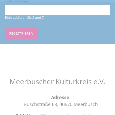
Pflichtfeld
Sicherheitsfrage
*
Bitte addieren Sie 2 und 7.
REGISTRIEREN
Meerbuscher Kulturkreis e.V.
Adresse:
Buschstraße 68, 40670 Meerbusch