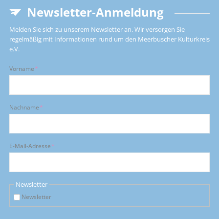
Newsletter-Anmeldung
Melden Sie sich zu unserem Newsletter an. Wir versorgen Sie
regelmäßig mit Informationen rund um den Meerbuscher Kulturkreis
e.V.
Pflichtfeld
Vorname
*
Pflichtfeld
Nachname
*
Pflichtfeld
E-Mail-Adresse
*
Newsletter
Newsletter