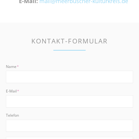
E-Mail:
mail@meerbuscher-kulturkreis.de
KONTAKT-FORMULAR
Pflichtfeld
Name
*
Pflichtfeld
E-Mail
*
Telefon