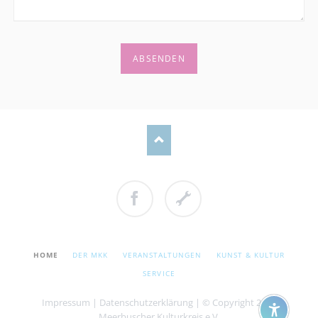
ABSENDEN
Facebook
Cookie
Einstellungen
NAVIGATION
HOME
DER MKK
VERANSTALTUNGEN
KUNST & KULTUR
ÜBERSPRINGEN
SERVICE
Impressum
|
Datenschutzerklärung
| © Copyright 2026
Meerbuscher Kulturkreis e.V.