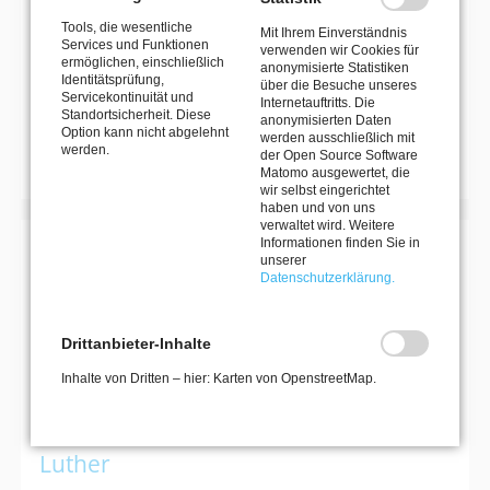
Seite 5 von 7
Tools, die wesentliche
Mit Ihrem Einverständnis
Services und Funktionen
verwenden wir Cookies für
Anfang
Zurück
1
2
3
4
5
6
ermöglichen, einschließlich
anonymisierte Statistiken
7
Vorwärts
Ende
Identitätsprüfung,
über die Besuche unseres
Servicekontinuität und
Internetauftritts. Die
Standortsicherheit. Diese
anonymisierten Daten
MEHR VERANSTALTUNGEN
Option kann nicht abgelehnt
werden ausschließlich mit
werden.
der Open Source Software
Matomo ausgewertet, die
wir selbst eingerichtet
haben und von uns
verwaltet wird. Weitere
Informationen finden Sie in
unserer
MIT DEM MKK DEN HORIZONT ERWEITERN
Datenschutzerklärung.
KULTURREISEN
Drittanbieter-Inhalte
27. September 2026–30. September 2026
Inhalte von Dritten – hier: Karten von OpenstreetMap.
Kultur- und Naturerlebnisreise nach
Dessau: Bauhaus, Gartenreich &
Luther