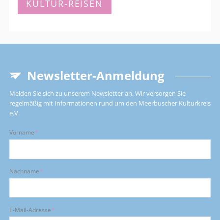
KULTUR-REISEN
uralten
Hochkultur,
06.03.
-
11.03.2027
Newsletter-Anmeldung
Melden Sie sich zu unserem Newsletter an. Wir versorgen Sie
regelmäßig mit Informationen rund um den Meerbuscher Kulturkreis
e.V.
Pflichtfeld
Vorname
*
Pflichtfeld
Nachname
*
Pflichtfeld
E-Mail-Adresse
*