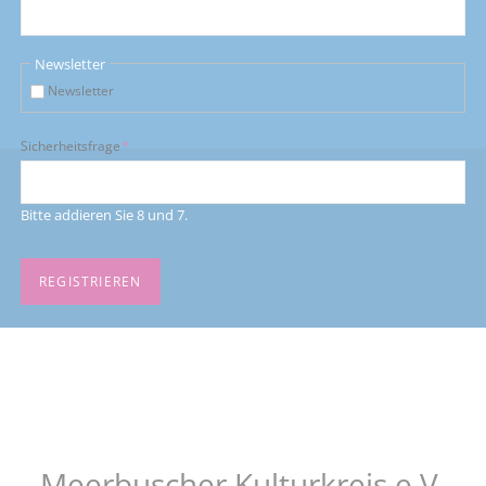
Newsletter
Newsletter
Pflichtfeld
Sicherheitsfrage
*
Bitte addieren Sie 8 und 7.
REGISTRIEREN
Meerbuscher Kulturkreis e.V.