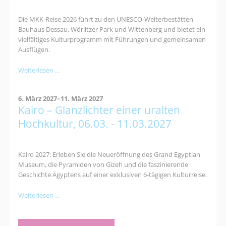
Die MKK-Reise 2026 führt zu den UNESCO-Welterbestätten
Bauhaus Dessau, Wörlitzer Park und Wittenberg und bietet ein
vielfältiges Kulturprogramm mit Führungen und gemeinsamen
Ausflügen.
Kultur-
Weiterlesen …
und
Naturerlebnisreise
6. März 2027–11. März 2027
nach
Kairo – Glanzlichter einer uralten
Dessau:
Bauhaus,
Hochkultur, 06.03. - 11.03.2027
Gartenreich
&
Luther
Kairo 2027: Erleben Sie die Neueröffnung des Grand Egyptian
Museum, die Pyramiden von Gizeh und die faszinierende
Geschichte Ägyptens auf einer exklusiven 6-tägigen Kulturreise.
Kairo
Weiterlesen …
–
Glanzlichter
einer