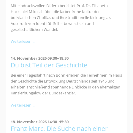
Mit eindrucksvollen Bildern berichtet Prof. Dr. Elisabeth
Hackspiel-Mikosch über die farbenfrohe Kultur der
bolivianischen Cholitas und ihre traditionelle Kleidung als
Ausdruck von Identität, Selbstbewusstsein und
gesellschaftlichem Wandel.
Cholitas
Weiterlesen …
–
Mode
14. November 2026 09:30–18:30
und
Du bist Teil der Geschichte
Politik
Bei einer Tagesfahrt nach Bonn erleben die Teilnehmer im Haus
der Geschichte die Entwicklung Deutschlands seit 1945 und
erhalten anschließend spannende Einblicke in den ehemaligen
Kanzlerbungalow der Bundeskanzler.
Du
Weiterlesen …
bist
Teil
18. November 2026 14:30–15:30
der
Franz Marc. Die Suche nach einer
Geschichte