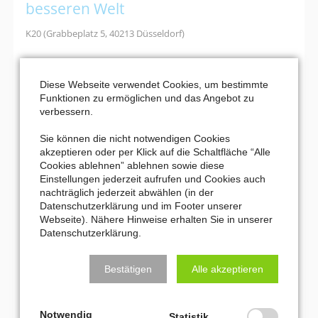
besseren Welt
K20 (Grabbeplatz 5, 40213 Düsseldorf)
Bei einer Führung durch die Ausstellung im K20 lernen die
Teilnehmer das faszinierende Werk des Expressionisten
Franz
Diese Webseite verwendet Cookies, um bestimmte
Marc
und seine Suche nach einer besseren Welt kennen.
Funktionen zu ermöglichen und das Angebot zu
verbessern.
Franz
Weiterlesen …
Marc.
Sie können die nicht notwendigen Cookies
Die
akzeptieren oder per Klick auf die Schaltfläche “Alle
22. November 2026 17:00
Suche
Cookies ablehnen” ablehnen sowie diese
Heute kein Hamlet
nach
Einstellungen jederzeit aufrufen und Cookies auch
einer
nachträglich jederzeit abwählen (in der
Robert Schumann Saal (Ehrenhof 4, 40479 Düsseldorf)
besseren
Datenschutzerklärung und im Footer unserer
Welt
Webseite). Nähere Hinweise erhalten Sie in unserer
Mit Humor, Musik und viel Bühnenerfahrung gewähren
Johann
Datenschutzerklärung.
von Bülow
und
Stefan Wilkening
einen unterhaltsamen Blick
hinter die Kulissen der Welt von Theater und Film.
Bestätigen
Alle akzeptieren
Heute
Weiterlesen …
kein
Hamlet
Notwendig
Statistik