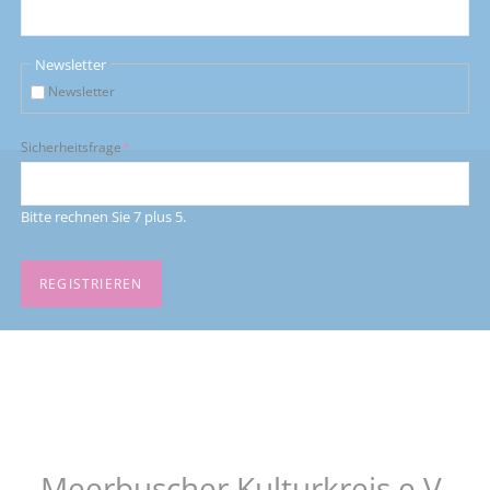
Newsletter
Newsletter
Pflichtfeld
Sicherheitsfrage
*
Bitte rechnen Sie 7 plus 5.
REGISTRIEREN
Meerbuscher Kulturkreis e.V.