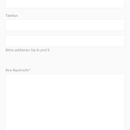
Telefon
Bitte addieren Sie 8 und 9.
Pflichtfeld
Ihre Nachricht
*