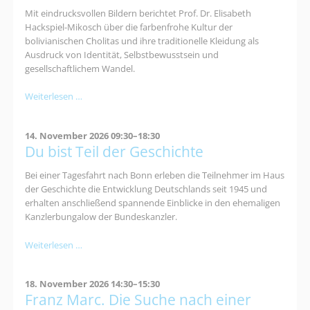
Mit eindrucksvollen Bildern berichtet Prof. Dr. Elisabeth
Hackspiel-Mikosch über die farbenfrohe Kultur der
bolivianischen Cholitas und ihre traditionelle Kleidung als
Ausdruck von Identität, Selbstbewusstsein und
gesellschaftlichem Wandel.
Cholitas
Weiterlesen …
–
Mode
14. November 2026 09:30–18:30
und
Du bist Teil der Geschichte
Politik
Bei einer Tagesfahrt nach Bonn erleben die Teilnehmer im Haus
der Geschichte die Entwicklung Deutschlands seit 1945 und
erhalten anschließend spannende Einblicke in den ehemaligen
Kanzlerbungalow der Bundeskanzler.
Du
Weiterlesen …
bist
Teil
18. November 2026 14:30–15:30
der
Franz Marc. Die Suche nach einer
Geschichte