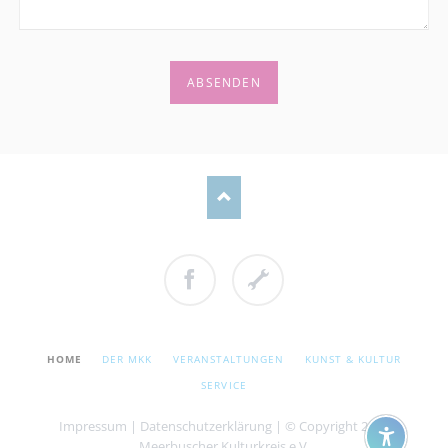
ABSENDEN
Facebook
Cookie
Einstellungen
NAVIGATION
HOME
DER MKK
VERANSTALTUNGEN
KUNST & KULTUR
ÜBERSPRINGEN
SERVICE
Impressum
|
Datenschutzerklärung
| © Copyright 2026
Meerbuscher Kulturkreis e.V.