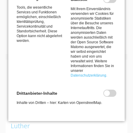
Seite 5 von 7
Tools, die wesentliche
Mit Ihrem Einverständnis
Services und Funktionen
verwenden wir Cookies für
Anfang
Zurück
1
2
3
4
5
6
ermöglichen, einschließlich
anonymisierte Statistiken
7
Vorwärts
Ende
Identitätsprüfung,
über die Besuche unseres
Servicekontinuität und
Internetauftritts. Die
Standortsicherheit. Diese
anonymisierten Daten
MEHR VERANSTALTUNGEN
Option kann nicht abgelehnt
werden ausschließlich mit
werden.
der Open Source Software
Matomo ausgewertet, die
wir selbst eingerichtet
haben und von uns
verwaltet wird. Weitere
Informationen finden Sie in
unserer
MIT DEM MKK DEN HORIZONT ERWEITERN
Datenschutzerklärung.
KULTURREISEN
Drittanbieter-Inhalte
27. September 2026–30. September 2026
Inhalte von Dritten – hier: Karten von OpenstreetMap.
Kultur- und Naturerlebnisreise nach
Dessau: Bauhaus, Gartenreich &
Luther