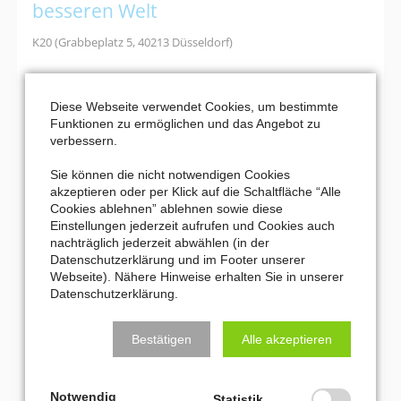
besseren Welt
K20 (Grabbeplatz 5, 40213 Düsseldorf)
Bei einer Führung durch die Ausstellung im K20 lernen die
Teilnehmer das faszinierende Werk des Expressionisten
Franz
Diese Webseite verwendet Cookies, um bestimmte
Marc
und seine Suche nach einer besseren Welt kennen.
Funktionen zu ermöglichen und das Angebot zu
verbessern.
Franz
Weiterlesen …
Marc.
Sie können die nicht notwendigen Cookies
Die
akzeptieren oder per Klick auf die Schaltfläche “Alle
22. November 2026 17:00
Suche
Cookies ablehnen” ablehnen sowie diese
Heute kein Hamlet
nach
Einstellungen jederzeit aufrufen und Cookies auch
einer
nachträglich jederzeit abwählen (in der
Robert Schumann Saal (Ehrenhof 4, 40479 Düsseldorf)
besseren
Datenschutzerklärung und im Footer unserer
Welt
Webseite). Nähere Hinweise erhalten Sie in unserer
Mit Humor, Musik und viel Bühnenerfahrung gewähren
Johann
Datenschutzerklärung.
von Bülow
und
Stefan Wilkening
einen unterhaltsamen Blick
hinter die Kulissen der Welt von Theater und Film.
Bestätigen
Alle akzeptieren
Heute
Weiterlesen …
kein
Hamlet
Notwendig
Statistik