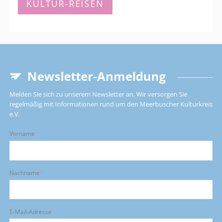
KULTUR-REISEN
uralten
Hochkultur,
06.03.
-
11.03.2027
Newsletter-Anmeldung
Melden Sie sich zu unserem Newsletter an. Wir versorgen Sie
regelmäßig mit Informationen rund um den Meerbuscher Kulturkreis
e.V.
Pflichtfeld
Vorname
*
Pflichtfeld
Nachname
*
Pflichtfeld
E-Mail-Adresse
*