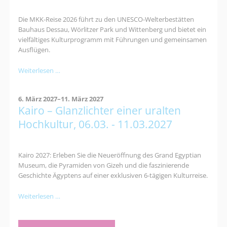
Die MKK-Reise 2026 führt zu den UNESCO-Welterbestätten
Bauhaus Dessau, Wörlitzer Park und Wittenberg und bietet ein
vielfältiges Kulturprogramm mit Führungen und gemeinsamen
Ausflügen.
Kultur-
Weiterlesen …
und
Naturerlebnisreise
6. März 2027–11. März 2027
nach
Kairo – Glanzlichter einer uralten
Dessau:
Bauhaus,
Hochkultur, 06.03. - 11.03.2027
Gartenreich
&
Luther
Kairo 2027: Erleben Sie die Neueröffnung des Grand Egyptian
Museum, die Pyramiden von Gizeh und die faszinierende
Geschichte Ägyptens auf einer exklusiven 6-tägigen Kulturreise.
Kairo
Weiterlesen …
–
Glanzlichter
einer